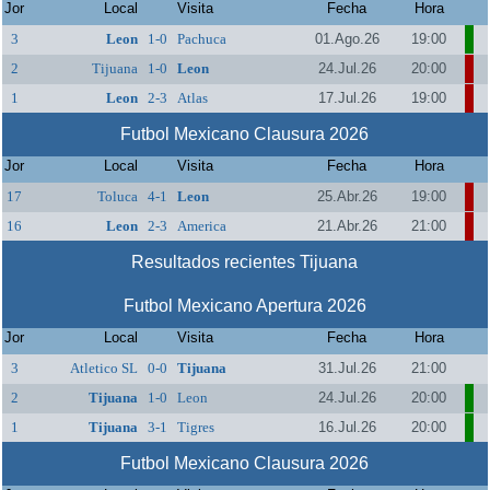
Jor
Local
Visita
Fecha
Hora
3
Leon
1-0
Pachuca
01.Ago.26
19:00
2
Tijuana
1-0
Leon
24.Jul.26
20:00
1
Leon
2-3
Atlas
17.Jul.26
19:00
Futbol Mexicano Clausura 2026
Jor
Local
Visita
Fecha
Hora
17
Toluca
4-1
Leon
25.Abr.26
19:00
16
Leon
2-3
America
21.Abr.26
21:00
Resultados recientes Tijuana
Futbol Mexicano Apertura 2026
Jor
Local
Visita
Fecha
Hora
3
Atletico SL
0-0
Tijuana
31.Jul.26
21:00
2
Tijuana
1-0
Leon
24.Jul.26
20:00
1
Tijuana
3-1
Tigres
16.Jul.26
20:00
Futbol Mexicano Clausura 2026