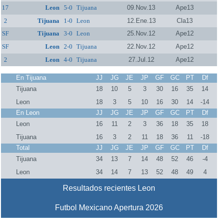
17
Leon
5-0
Tijuana
09.Nov.13
Ape13
2
Tijuana
1-0
Leon
12.Ene.13
Cla13
SF
Tijuana
3-0
Leon
25.Nov.12
Ape12
SF
Leon
2-0
Tijuana
22.Nov.12
Ape12
2
Leon
4-0
Tijuana
27.Jul.12
Ape12
En Tijuana
JJ
JG
JE
JP
GF
GC
PT
Df
Tijuana
18
10
5
3
30
16
35
14
Leon
18
3
5
10
16
30
14
-14
En Leon
JJ
JG
JE
JP
GF
GC
PT
Df
Leon
16
11
2
3
36
18
35
18
Tijuana
16
3
2
11
18
36
11
-18
Total
JJ
JG
JE
JP
GF
GC
PT
Df
Tijuana
34
13
7
14
48
52
46
-4
Leon
34
14
7
13
52
48
49
4
Resultados recientes Leon
Futbol Mexicano Apertura 2026