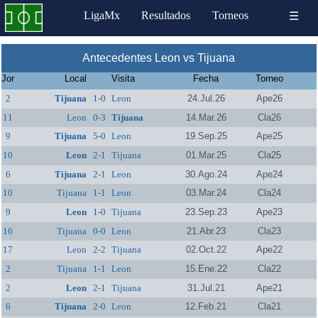
LigaMx
Resultados
Torneos
☰
Antecedentes Leon vs Tijuana
Jor
Local
Visita
Fecha
Torneo
2
Tijuana
1-0
Leon
24.Jul.26
Ape26
11
Leon
0-3
Tijuana
14.Mar.26
Cla26
9
Tijuana
5-0
Leon
19.Sep.25
Ape25
10
Leon
2-1
Tijuana
01.Mar.25
Cla25
6
Tijuana
2-1
Leon
30.Ago.24
Ape24
10
Tijuana
1-1
Leon
03.Mar.24
Cla24
9
Leon
1-0
Tijuana
23.Sep.23
Ape23
16
Tijuana
0-0
Leon
21.Abr.23
Cla23
17
Leon
2-2
Tijuana
02.Oct.22
Ape22
2
Tijuana
1-1
Leon
15.Ene.22
Cla22
2
Leon
2-1
Tijuana
31.Jul.21
Ape21
6
Tijuana
2-0
Leon
12.Feb.21
Cla21