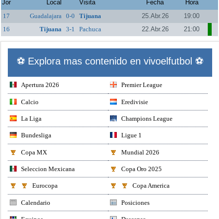
Jor
Local
Visita
Fecha
Hora
17
Guadalajara
0-0
Tijuana
25.Abr.26
19:00
16
Tijuana
3-1
Pachuca
22.Abr.26
21:00
⚽ Explora mas contenido en vivoelfutbol ⚽
Apertura 2026
Premier League
Calcio
Eredivisie
La Liga
Champions League
Bundesliga
Ligue 1
Copa MX
Mundial 2026
Seleccion Mexicana
Copa Oro 2025
Eurocopa
Copa America
Calendario
Posiciones