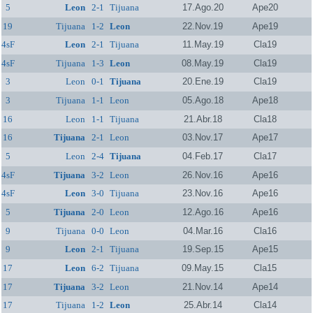
5
Leon
2-1
Tijuana
17.Ago.20
Ape20
19
Tijuana
1-2
Leon
22.Nov.19
Ape19
4sF
Leon
2-1
Tijuana
11.May.19
Cla19
4sF
Tijuana
1-3
Leon
08.May.19
Cla19
3
Leon
0-1
Tijuana
20.Ene.19
Cla19
3
Tijuana
1-1
Leon
05.Ago.18
Ape18
16
Leon
1-1
Tijuana
21.Abr.18
Cla18
16
Tijuana
2-1
Leon
03.Nov.17
Ape17
5
Leon
2-4
Tijuana
04.Feb.17
Cla17
4sF
Tijuana
3-2
Leon
26.Nov.16
Ape16
4sF
Leon
3-0
Tijuana
23.Nov.16
Ape16
5
Tijuana
2-0
Leon
12.Ago.16
Ape16
9
Tijuana
0-0
Leon
04.Mar.16
Cla16
9
Leon
2-1
Tijuana
19.Sep.15
Ape15
17
Leon
6-2
Tijuana
09.May.15
Cla15
17
Tijuana
3-2
Leon
21.Nov.14
Ape14
17
Tijuana
1-2
Leon
25.Abr.14
Cla14