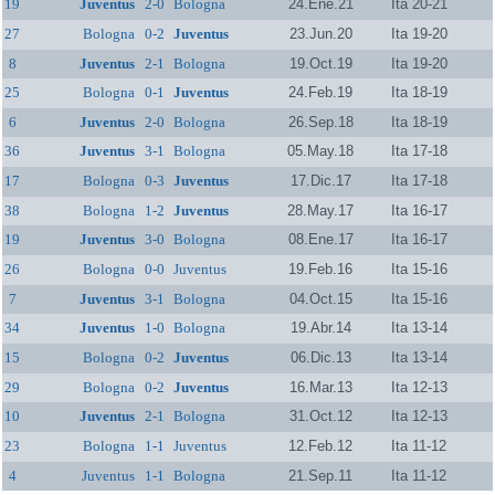
19
Juventus
2-0
Bologna
24.Ene.21
Ita 20-21
27
Bologna
0-2
Juventus
23.Jun.20
Ita 19-20
8
Juventus
2-1
Bologna
19.Oct.19
Ita 19-20
25
Bologna
0-1
Juventus
24.Feb.19
Ita 18-19
6
Juventus
2-0
Bologna
26.Sep.18
Ita 18-19
36
Juventus
3-1
Bologna
05.May.18
Ita 17-18
17
Bologna
0-3
Juventus
17.Dic.17
Ita 17-18
38
Bologna
1-2
Juventus
28.May.17
Ita 16-17
19
Juventus
3-0
Bologna
08.Ene.17
Ita 16-17
26
Bologna
0-0
Juventus
19.Feb.16
Ita 15-16
7
Juventus
3-1
Bologna
04.Oct.15
Ita 15-16
34
Juventus
1-0
Bologna
19.Abr.14
Ita 13-14
15
Bologna
0-2
Juventus
06.Dic.13
Ita 13-14
29
Bologna
0-2
Juventus
16.Mar.13
Ita 12-13
10
Juventus
2-1
Bologna
31.Oct.12
Ita 12-13
23
Bologna
1-1
Juventus
12.Feb.12
Ita 11-12
4
Juventus
1-1
Bologna
21.Sep.11
Ita 11-12