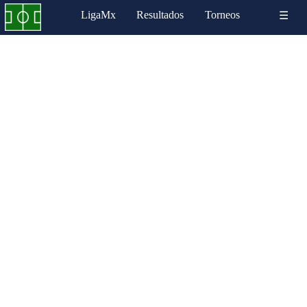
LigaMx
Resultados
Torneos
☰