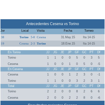
Antecedentes Cesena vs Torino
Jor
Local
Visita
Fecha
Torneo
38
Torino
5-0
Cesena
31.May.15
Ita 14-15
19
Cesena
2-3
Torino
18.Ene.15
Ita 14-15
En Torino
JJ
JG
JE
JP
GF
GC
PT
Df
Torino
1
1
0
0
5
0
3
5
Cesena
1
0
0
1
0
5
0
-5
En Cesena
JJ
JG
JE
JP
GF
GC
PT
Df
Cesena
1
0
0
1
2
3
0
-1
Torino
1
1
0
0
3
2
3
1
Total
JJ
JG
JE
JP
GF
GC
PT
Df
Torino
2
2
0
0
8
2
6
6
Cesena
2
0
0
2
2
8
0
-6