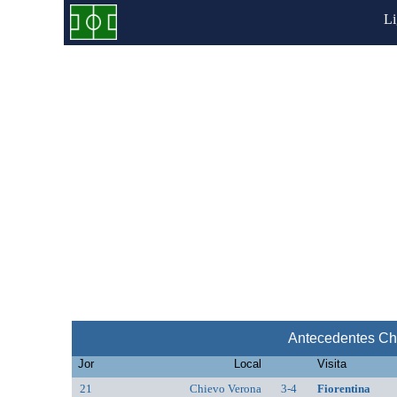
L
Antecedentes Chi
Jor
Local
Visita
21
Chievo Verona
3-4
Fiorentina