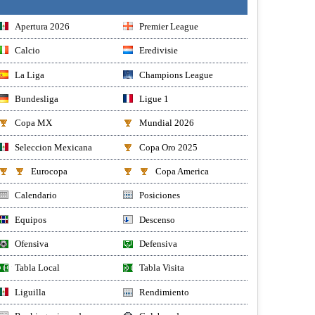
Apertura 2026
Premier League
Calcio
Eredivisie
La Liga
Champions League
Bundesliga
Ligue 1
Copa MX
Mundial 2026
Seleccion Mexicana
Copa Oro 2025
Eurocopa
Copa America
Calendario
Posiciones
Equipos
Descenso
Ofensiva
Defensiva
Tabla Local
Tabla Visita
Liguilla
Rendimiento