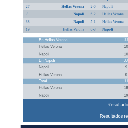
27
Hellas Verona
2-0
Napoli
8
Napoli
6-2
Hellas Verona
38
Napoli
5-1
Hellas Verona
19
Hellas Verona
0-3
Napoli
En Hellas Verona
J
Hellas Verona
1
Napoli
1
En Napoli
J
Napoli
9
Hellas Verona
9
Total
J
Hellas Verona
1
Napoli
1
Resultado
Resultados re