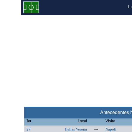
L
Antecedentes N
Jor
Local
Visita
27
Hellas Verona
---
Napoli