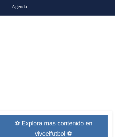
a
Agenda
⚽ Explora mas contenido en
vivoelfutbol ⚽