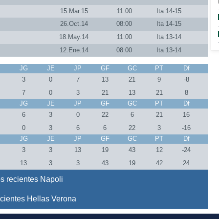
15.Mar.15
11:00
Ita 14-15
26.Oct.14
08:00
Ita 14-15
18.May.14
11:00
Ita 13-14
12.Ene.14
08:00
Ita 13-14
J
JG
JE
JP
GF
GC
PT
Df
0
3
0
7
13
21
9
-8
0
7
0
3
21
13
21
8
J
JG
JE
JP
GF
GC
PT
Df
6
3
0
22
6
21
16
0
3
6
6
22
3
-16
J
JG
JE
JP
GF
GC
PT
Df
9
3
3
13
19
43
12
-24
9
13
3
3
43
19
42
24
s recientes Napoli
cientes Hellas Verona