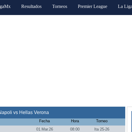
igaMx
Resultados
Torneos
Premier League
La Lig
apoli vs Hellas Verona
Fecha
Hora
Torneo
01.Mar.26
08:00
Ita 25-26