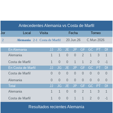
Antecedentes Alemania vs Costa de Marfil
Jor
Local
Visita
Fecha
Torneo
2
Alemania
2-1
Costa de Marfil
20.Jun.26
C.Mun 2026
En Alemania
JJ
JG
JE
JP
GF
GC
PT
Df
Alemania
1
1
0
0
2
1
3
1
Costa de Marfil
1
0
0
1
1
2
0
-1
En Costa de Marfil
JJ
JG
JE
JP
GF
GC
PT
Df
Costa de Marfil
0
0
0
0
0
0
0
0
Alemania
0
0
0
0
0
0
0
0
Total
JJ
JG
JE
JP
GF
GC
PT
Df
Alemania
1
1
0
0
2
1
3
1
Costa de Marfil
1
0
0
1
1
2
0
-1
Resultados recientes Alemania