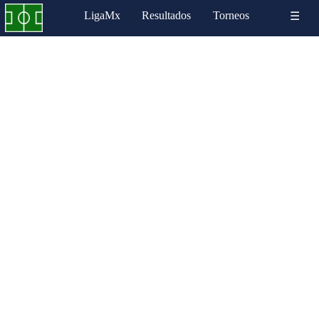
LigaMx
Resultados
Torneos
☰