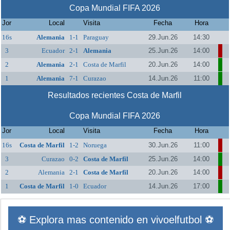
Copa Mundial FIFA 2026
Jor
Local
Visita
Fecha
Hora
16s
Alemania
1-1
Paraguay
29.Jun.26
14:30
3
Ecuador
2-1
Alemania
25.Jun.26
14:00
2
Alemania
2-1
Costa de Marfil
20.Jun.26
14:00
1
Alemania
7-1
Curazao
14.Jun.26
11:00
Resultados recientes Costa de Marfil
Copa Mundial FIFA 2026
Jor
Local
Visita
Fecha
Hora
16s
Costa de Marfil
1-2
Noruega
30.Jun.26
11:00
3
Curazao
0-2
Costa de Marfil
25.Jun.26
14:00
2
Alemania
2-1
Costa de Marfil
20.Jun.26
14:00
1
Costa de Marfil
1-0
Ecuador
14.Jun.26
17:00
⚽ Explora mas contenido en vivoelfutbol ⚽