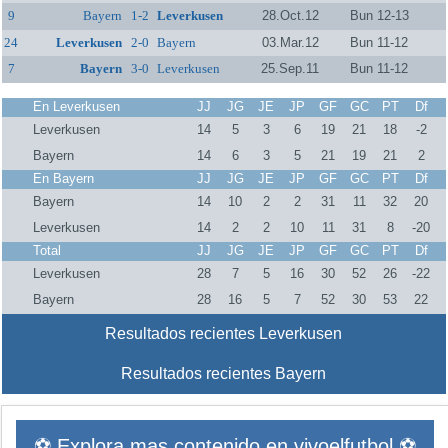
9
Bayern
1-2
Leverkusen
28.Oct.12
Bun 12-13
24
Leverkusen
2-0
Bayern
03.Mar.12
Bun 11-12
7
Bayern
3-0
Leverkusen
25.Sep.11
Bun 11-12
En Leverkusen
JJ
JG
JE
JP
GF
GC
PT
Df
Leverkusen
14
5
3
6
19
21
18
-2
Bayern
14
6
3
5
21
19
21
2
En Bayern
JJ
JG
JE
JP
GF
GC
PT
Df
Bayern
14
10
2
2
31
11
32
20
Leverkusen
14
2
2
10
11
31
8
-20
Total
JJ
JG
JE
JP
GF
GC
PT
Df
Leverkusen
28
7
5
16
30
52
26
-22
Bayern
28
16
5
7
52
30
53
22
Resultados recientes Leverkusen
Resultados recientes Bayern
⚽ Explora mas contenido en vivoelfutbol ⚽