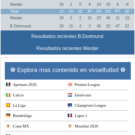
Werder
10
2
0
8
14
20
6
-6
Total
JJ
JG
JE
JP
GF
GC
PT
Df
Werder
20
3
2
15
23
45
11
-22
B.Dortmund
20
15
2
3
45
23
47
22
Resultados recientes B.Dortmund
Resultados recientes Werder
⚽ Explora mas contenido en vivoelfutbol ⚽
Apertura 2026
Premier League
Calcio
Eredivisie
La Liga
Champions League
Bundesliga
Ligue 1
Copa MX
Mundial 2026