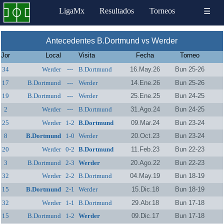
LigaMx
Resultados
Torneos
☰
Antecedentes B.Dortmund vs Werder
Jor
Local
Visita
Fecha
Torneo
34
Werder
---
B.Dortmund
16.May.26
Bun 25-26
17
B.Dortmund
---
Werder
14.Ene.26
Bun 25-26
19
B.Dortmund
---
Werder
25.Ene.25
Bun 24-25
2
Werder
---
B.Dortmund
31.Ago.24
Bun 24-25
25
Werder
1-2
B.Dortmund
09.Mar.24
Bun 23-24
8
B.Dortmund
1-0
Werder
20.Oct.23
Bun 23-24
20
Werder
0-2
B.Dortmund
11.Feb.23
Bun 22-23
3
B.Dortmund
2-3
Werder
20.Ago.22
Bun 22-23
32
Werder
2-2
B.Dortmund
04.May.19
Bun 18-19
15
B.Dortmund
2-1
Werder
15.Dic.18
Bun 18-19
32
Werder
1-1
B.Dortmund
29.Abr.18
Bun 17-18
15
B.Dortmund
1-2
Werder
09.Dic.17
Bun 17-18