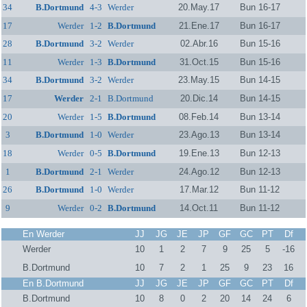
34
B.Dortmund
4-3
Werder
20.May.17
Bun 16-17
17
Werder
1-2
B.Dortmund
21.Ene.17
Bun 16-17
28
B.Dortmund
3-2
Werder
02.Abr.16
Bun 15-16
11
Werder
1-3
B.Dortmund
31.Oct.15
Bun 15-16
34
B.Dortmund
3-2
Werder
23.May.15
Bun 14-15
17
Werder
2-1
B.Dortmund
20.Dic.14
Bun 14-15
20
Werder
1-5
B.Dortmund
08.Feb.14
Bun 13-14
3
B.Dortmund
1-0
Werder
23.Ago.13
Bun 13-14
18
Werder
0-5
B.Dortmund
19.Ene.13
Bun 12-13
1
B.Dortmund
2-1
Werder
24.Ago.12
Bun 12-13
26
B.Dortmund
1-0
Werder
17.Mar.12
Bun 11-12
9
Werder
0-2
B.Dortmund
14.Oct.11
Bun 11-12
En Werder
JJ
JG
JE
JP
GF
GC
PT
Df
Werder
10
1
2
7
9
25
5
-16
B.Dortmund
10
7
2
1
25
9
23
16
En B.Dortmund
JJ
JG
JE
JP
GF
GC
PT
Df
B.Dortmund
10
8
0
2
20
14
24
6