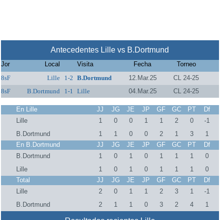
Antecedentes Lille vs B.Dortmund
Jor
Local
Visita
Fecha
Torneo
8sF
Lille
1-2
B.Dortmund
12.Mar.25
CL 24-25
8sF
B.Dortmund
1-1
Lille
04.Mar.25
CL 24-25
En Lille
JJ
JG
JE
JP
GF
GC
PT
Df
Lille
1
0
0
1
1
2
0
-1
B.Dortmund
1
1
0
0
2
1
3
1
En B.Dortmund
JJ
JG
JE
JP
GF
GC
PT
Df
B.Dortmund
1
0
1
0
1
1
1
0
Lille
1
0
1
0
1
1
1
0
Total
JJ
JG
JE
JP
GF
GC
PT
Df
Lille
2
0
1
1
2
3
1
-1
B.Dortmund
2
1
1
0
3
2
4
1