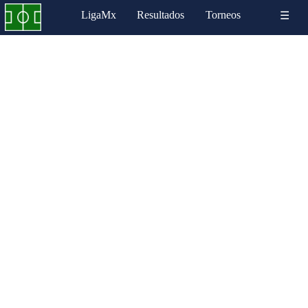
LigaMx
Resultados
Torneos
☰