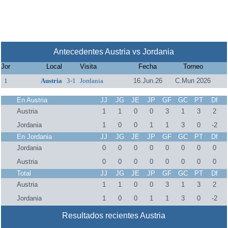
Antecedentes Austria vs Jordania
Jor
Local
Visita
Fecha
Torneo
1
Austria
3-1
Jordania
16.Jun.26
C.Mun 2026
En Austria
JJ
JG
JE
JP
GF
GC
PT
Df
Austria
1
1
0
0
3
1
3
2
Jordania
1
0
0
1
1
3
0
-2
En Jordania
JJ
JG
JE
JP
GF
GC
PT
Df
Jordania
0
0
0
0
0
0
0
0
Austria
0
0
0
0
0
0
0
0
Total
JJ
JG
JE
JP
GF
GC
PT
Df
Austria
1
1
0
0
3
1
3
2
Jordania
1
0
0
1
1
3
0
-2
Resultados recientes Austria