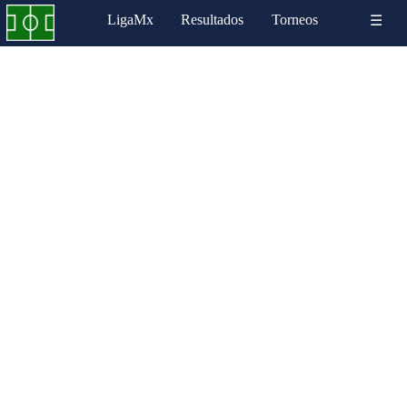
LigaMx
Resultados
Torneos
☰