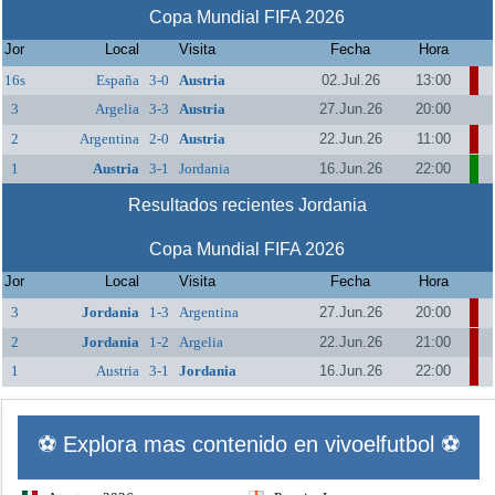
Copa Mundial FIFA 2026
Jor
Local
Visita
Fecha
Hora
16s
España
3-0
Austria
02.Jul.26
13:00
3
Argelia
3-3
Austria
27.Jun.26
20:00
2
Argentina
2-0
Austria
22.Jun.26
11:00
1
Austria
3-1
Jordania
16.Jun.26
22:00
Resultados recientes Jordania
Copa Mundial FIFA 2026
Jor
Local
Visita
Fecha
Hora
3
Jordania
1-3
Argentina
27.Jun.26
20:00
2
Jordania
1-2
Argelia
22.Jun.26
21:00
1
Austria
3-1
Jordania
16.Jun.26
22:00
⚽ Explora mas contenido en vivoelfutbol ⚽