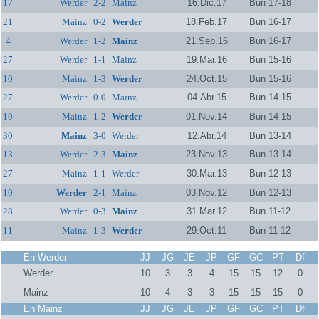
17
Werder
2-2
Mainz
16.Dic.17
Bun 17-18
21
Mainz
0-2
Werder
18.Feb.17
Bun 16-17
4
Werder
1-2
Mainz
21.Sep.16
Bun 16-17
27
Werder
1-1
Mainz
19.Mar.16
Bun 15-16
10
Mainz
1-3
Werder
24.Oct.15
Bun 15-16
27
Werder
0-0
Mainz
04.Abr.15
Bun 14-15
10
Mainz
1-2
Werder
01.Nov.14
Bun 14-15
30
Mainz
3-0
Werder
12.Abr.14
Bun 13-14
13
Werder
2-3
Mainz
23.Nov.13
Bun 13-14
27
Mainz
1-1
Werder
30.Mar.13
Bun 12-13
10
Werder
2-1
Mainz
03.Nov.12
Bun 12-13
28
Werder
0-3
Mainz
31.Mar.12
Bun 11-12
11
Mainz
1-3
Werder
29.Oct.11
Bun 11-12
En Werder
JJ
JG
JE
JP
GF
GC
PT
Df
Werder
10
3
3
4
15
15
12
0
Mainz
10
4
3
3
15
15
15
0
En Mainz
JJ
JG
JE
JP
GF
GC
PT
Df