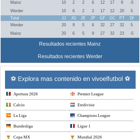
Mainz
10
2
2
6
12
17
8
-5
Werder
10
6
2
2
17
12
20
5
Total
JJ
JG
JE
JP
GF
GC
PT
Df
Werder
20
9
5
6
32
27
32
5
Mainz
20
6
5
9
27
32
23
-5
Resultados recientes Mainz
Resultados recientes Werder
⚽ Explora mas contenido en vivoelfutbol ⚽
Apertura 2026
Premier League
Calcio
Eredivisie
La Liga
Champions League
Bundesliga
Ligue 1
Copa MX
Mundial 2026