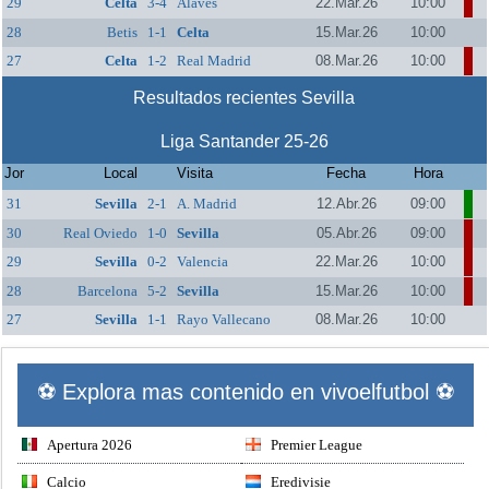
29
Celta
3-4
Alaves
22.Mar.26
10:00
28
Betis
1-1
Celta
15.Mar.26
10:00
27
Celta
1-2
Real Madrid
08.Mar.26
10:00
Resultados recientes Sevilla
Liga Santander 25-26
Jor
Local
Visita
Fecha
Hora
31
Sevilla
2-1
A. Madrid
12.Abr.26
09:00
30
Real Oviedo
1-0
Sevilla
05.Abr.26
09:00
29
Sevilla
0-2
Valencia
22.Mar.26
10:00
28
Barcelona
5-2
Sevilla
15.Mar.26
10:00
27
Sevilla
1-1
Rayo Vallecano
08.Mar.26
10:00
⚽ Explora mas contenido en vivoelfutbol ⚽
Apertura 2026
Premier League
Calcio
Eredivisie