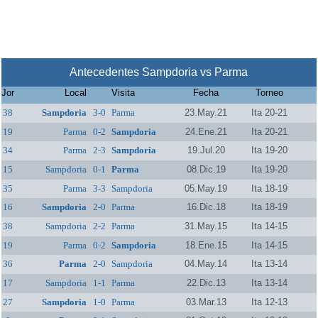
Antecedentes Sampdoria vs Parma
Jor
Local
Visita
Fecha
Torneo
38
Sampdoria
3-0
Parma
23.May.21
Ita 20-21
19
Parma
0-2
Sampdoria
24.Ene.21
Ita 20-21
34
Parma
2-3
Sampdoria
19.Jul.20
Ita 19-20
15
Sampdoria
0-1
Parma
08.Dic.19
Ita 19-20
35
Parma
3-3
Sampdoria
05.May.19
Ita 18-19
16
Sampdoria
2-0
Parma
16.Dic.18
Ita 18-19
38
Sampdoria
2-2
Parma
31.May.15
Ita 14-15
19
Parma
0-2
Sampdoria
18.Ene.15
Ita 14-15
36
Parma
2-0
Sampdoria
04.May.14
Ita 13-14
17
Sampdoria
1-1
Parma
22.Dic.13
Ita 13-14
27
Sampdoria
1-0
Parma
03.Mar.13
Ita 12-13