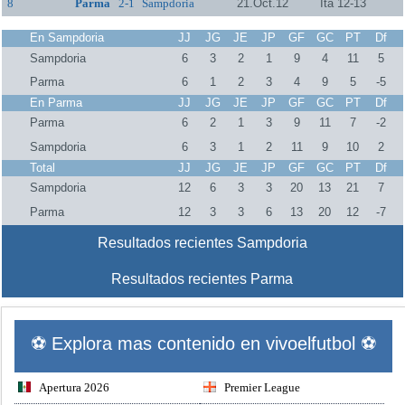
8
Parma
2-1
Sampdoria
21.Oct.12
Ita 12-13
En Sampdoria
JJ
JG
JE
JP
GF
GC
PT
Df
Sampdoria
6
3
2
1
9
4
11
5
Parma
6
1
2
3
4
9
5
-5
En Parma
JJ
JG
JE
JP
GF
GC
PT
Df
Parma
6
2
1
3
9
11
7
-2
Sampdoria
6
3
1
2
11
9
10
2
Total
JJ
JG
JE
JP
GF
GC
PT
Df
Sampdoria
12
6
3
3
20
13
21
7
Parma
12
3
3
6
13
20
12
-7
Resultados recientes Sampdoria
Resultados recientes Parma
⚽ Explora mas contenido en vivoelfutbol ⚽
Apertura 2026
Premier League