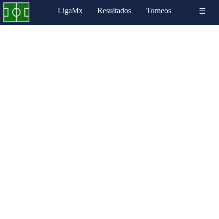
LigaMx
Resultados
Torneos
☰