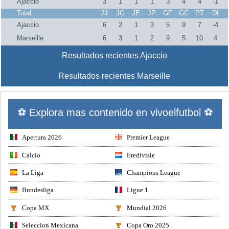
Ajaccio
3
1
1
1
3
4
4
-1
Total
JJ
JG
JE
JP
GF
GC
PT
Df
Ajaccio
6
2
1
3
5
9
7
-4
Marseille
6
3
1
2
9
5
10
4
Resultados recientes Ajaccio
Resultados recientes Marseille
⚽ Explora mas contenido en vivoelfutbol ⚽
Apertura 2026
Premier League
Calcio
Eredivisie
La Liga
Champions League
Bundesliga
Ligue 1
Copa MX
Mundial 2026
Seleccion Mexicana
Copa Oro 2025