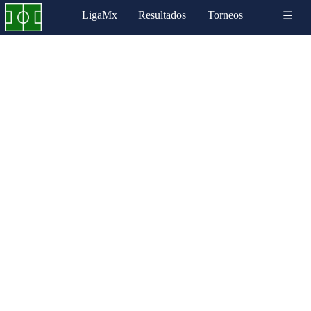
LigaMx
Resultados
Torneos
☰