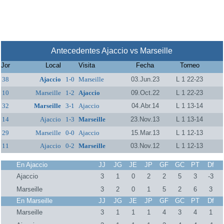
Antecedentes Ajaccio vs Marseille
Jor
Local
Visita
Fecha
Torneo
38
Ajaccio
1-0
Marseille
03.Jun.23
L 1 22-23
10
Marseille
1-2
Ajaccio
09.Oct.22
L 1 22-23
32
Marseille
3-1
Ajaccio
04.Abr.14
L 1 13-14
14
Ajaccio
1-3
Marseille
23.Nov.13
L 1 13-14
29
Marseille
0-0
Ajaccio
15.Mar.13
L 1 12-13
11
Ajaccio
0-2
Marseille
03.Nov.12
L 1 12-13
En Ajaccio
JJ
JG
JE
JP
GF
GC
PT
Df
Ajaccio
3
1
0
2
2
5
3
-3
Marseille
3
2
0
1
5
2
6
3
En Marseille
JJ
JG
JE
JP
GF
GC
PT
Df
Marseille
3
1
1
1
4
3
4
1