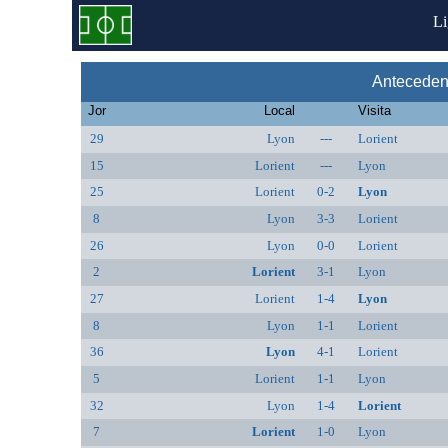
L
Antecedent
Jor
Local
Visita
29
Lyon
---
Lorient
15
Lorient
---
Lyon
25
Lorient
0-2
Lyon
8
Lyon
3-3
Lorient
26
Lyon
0-0
Lorient
2
Lorient
3-1
Lyon
27
Lorient
1-4
Lyon
8
Lyon
1-1
Lorient
36
Lyon
4-1
Lorient
5
Lorient
1-1
Lyon
32
Lyon
1-4
Lorient
7
Lorient
1-0
Lyon