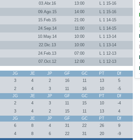
03.Abr.16
13:00
L 1 15-16
09.Ago.15
14:00
L 1 15-16
15.Feb.15
21:00
L 1 14-15
24.Sep.14
11:00
L 1 14-15
10.May.14
10:00
L 1 13-14
22.Dic.13
10:00
L 1 13-14
24.Feb.13
07:00
L 1 12-13
07.Oct.12
12:00
L 1 12-13
J
JG
JE
JP
GF
GC
PT
Df
3
4
2
16
11
13
5
2
4
3
11
16
10
-5
J
JG
JE
JP
GF
GC
PT
Df
2
4
3
11
15
10
-4
3
4
2
15
11
13
4
J
JG
JE
JP
GF
GC
PT
Df
8
6
8
4
31
22
26
9
8
4
8
6
22
31
20
-9