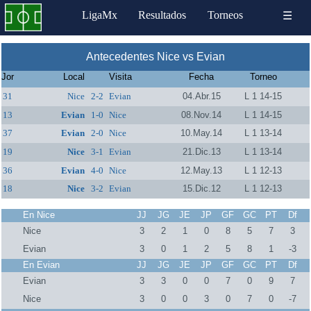
LigaMx
Resultados
Torneos
☰
Antecedentes Nice vs Evian
Jor
Local
Visita
Fecha
Torneo
31
Nice
2-2
Evian
04.Abr.15
L 1 14-15
13
Evian
1-0
Nice
08.Nov.14
L 1 14-15
37
Evian
2-0
Nice
10.May.14
L 1 13-14
19
Nice
3-1
Evian
21.Dic.13
L 1 13-14
36
Evian
4-0
Nice
12.May.13
L 1 12-13
18
Nice
3-2
Evian
15.Dic.12
L 1 12-13
En Nice
JJ
JG
JE
JP
GF
GC
PT
Df
Nice
3
2
1
0
8
5
7
3
Evian
3
0
1
2
5
8
1
-3
En Evian
JJ
JG
JE
JP
GF
GC
PT
Df
Evian
3
3
0
0
7
0
9
7
Nice
3
0
0
3
0
7
0
-7