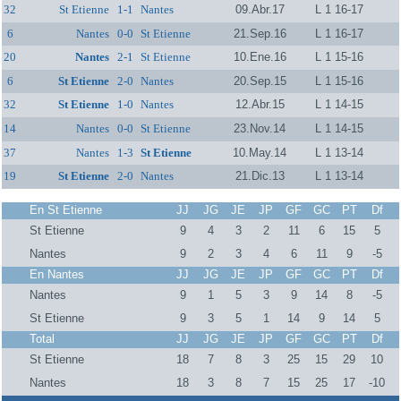
32
St Etienne
1-1
Nantes
09.Abr.17
L 1 16-17
6
Nantes
0-0
St Etienne
21.Sep.16
L 1 16-17
20
Nantes
2-1
St Etienne
10.Ene.16
L 1 15-16
6
St Etienne
2-0
Nantes
20.Sep.15
L 1 15-16
32
St Etienne
1-0
Nantes
12.Abr.15
L 1 14-15
14
Nantes
0-0
St Etienne
23.Nov.14
L 1 14-15
37
Nantes
1-3
St Etienne
10.May.14
L 1 13-14
19
St Etienne
2-0
Nantes
21.Dic.13
L 1 13-14
En St Etienne
JJ
JG
JE
JP
GF
GC
PT
Df
St Etienne
9
4
3
2
11
6
15
5
Nantes
9
2
3
4
6
11
9
-5
En Nantes
JJ
JG
JE
JP
GF
GC
PT
Df
Nantes
9
1
5
3
9
14
8
-5
St Etienne
9
3
5
1
14
9
14
5
Total
JJ
JG
JE
JP
GF
GC
PT
Df
St Etienne
18
7
8
3
25
15
29
10
Nantes
18
3
8
7
15
25
17
-10