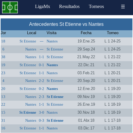
LigaMx
Resultados
Torneos
☰
Antecedentes St Etienne vs Nantes
Jor
Local
Visita
Fecha
Torneo
18
St Etienne
---
Nantes
19.Ene.25
L 1 24-25
6
Nantes
---
St Etienne
29.Sep.24
L 1 24-25
38
Nantes
1-1
St Etienne
21.May.22
L 1 21-22
19
St Etienne
0-1
Nantes
22.Dic.21
L 1 21-22
23
St Etienne
1-1
Nantes
03.Feb.21
L 1 20-21
4
Nantes
2-2
St Etienne
20.Sep.20
L 1 20-21
20
St Etienne
0-2
Nantes
12.Ene.20
L 1 19-20
13
Nantes
2-3
St Etienne
09.Nov.19
L 1 19-20
22
Nantes
1-1
St Etienne
26.Ene.19
L 1 18-19
15
St Etienne
3-0
Nantes
30.Nov.18
L 1 18-19
31
Nantes
0-3
St Etienne
01.Abr.18
L 1 17-18
16
St Etienne
1-1
Nantes
03.Dic.17
L 1 17-18