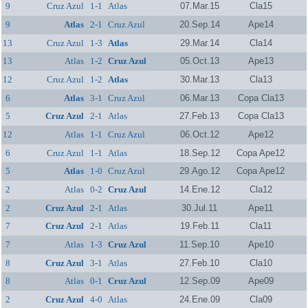
9
Cruz Azul
1-1
Atlas
07.Mar.15
Cla15
9
Atlas
2-1
Cruz Azul
20.Sep.14
Ape14
13
Cruz Azul
1-3
Atlas
29.Mar.14
Cla14
13
Atlas
1-2
Cruz Azul
05.Oct.13
Ape13
12
Cruz Azul
1-2
Atlas
30.Mar.13
Cla13
6
Atlas
3-1
Cruz Azul
06.Mar.13
Copa Cla13
5
Cruz Azul
2-1
Atlas
27.Feb.13
Copa Cla13
12
Atlas
1-1
Cruz Azul
06.Oct.12
Ape12
6
Cruz Azul
1-1
Atlas
18.Sep.12
Copa Ape12
5
Atlas
1-0
Cruz Azul
29.Ago.12
Copa Ape12
2
Atlas
0-2
Cruz Azul
14.Ene.12
Cla12
2
Cruz Azul
2-1
Atlas
30.Jul.11
Ape11
7
Cruz Azul
2-1
Atlas
19.Feb.11
Cla11
7
Atlas
1-3
Cruz Azul
11.Sep.10
Ape10
8
Cruz Azul
3-1
Atlas
27.Feb.10
Cla10
8
Atlas
0-1
Cruz Azul
12.Sep.09
Ape09
2
Cruz Azul
4-0
Atlas
24.Ene.09
Cla09