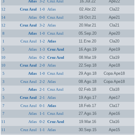
3
Atlas
3-2
Cruz Azul
16.Jul.22
Ape22
12
Cruz Azul
1-0
Atlas
02.Abr.22
Cla22
14
Atlas
0-0
Cruz Azul
19.Oct.21
Ape21
12
Cruz Azul
3-2
Atlas
20.Mar.21
Cla21
8
Atlas
1-0
Cruz Azul
05.Sep.20
Ape20
1
Cruz Azul
1-2
Atlas
11.Ene.20
Cla20
5
Atlas
1-3
Cruz Azul
16.Ago.19
Ape19
10
Atlas
0-2
Cruz Azul
08.Mar.19
Cla19
10
Cruz Azul
2-0
Atlas
22.Sep.18
Ape18
5
Atlas
1-0
Cruz Azul
29.Ago.18
Copa Ape18
3
Cruz Azul
2-2
Atlas
08.Ago.18
Copa Ape18
5
Atlas
2-1
Cruz Azul
02.Feb.18
Cla18
5
Cruz Azul
2-1
Atlas
19.Ago.17
Ape17
7
Cruz Azul
0-1
Atlas
18.Feb.17
Cla17
7
Atlas
1-1
Cruz Azul
27.Ago.16
Ape16
11
Atlas
0-2
Cruz Azul
19.Mar.16
Cla16
11
Cruz Azul
1-1
Atlas
30.Sep.15
Ape15