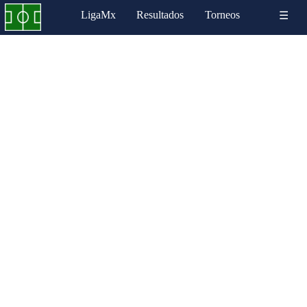
LigaMx
Resultados
Torneos
☰