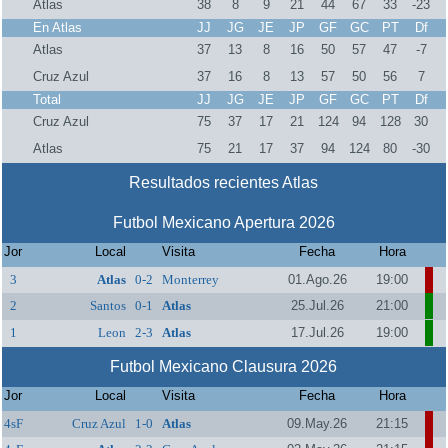
Atlas
38
8
9
21
44
67
33
-23
En Atlas
JJ
JG
JE
JP
GF
GC
PT
Df
Atlas
37
13
8
16
50
57
47
-7
Cruz Azul
37
16
8
13
57
50
56
7
Total
JJ
JG
JE
JP
GF
GC
PT
Df
Cruz Azul
75
37
17
21
124
94
128
30
Atlas
75
21
17
37
94
124
80
-30
Resultados recientes Atlas
Futbol Mexicano Apertura 2026
Jor
Local
Visita
Fecha
Hora
3
Atlas
0-2
Monterrey
01.Ago.26
19:00
2
Santos
0-1
Atlas
25.Jul.26
21:00
1
Leon
2-3
Atlas
17.Jul.26
19:00
Futbol Mexicano Clausura 2026
Jor
Local
Visita
Fecha
Hora
4sF
Cruz Azul
1-0
Atlas
09.May.26
21:15