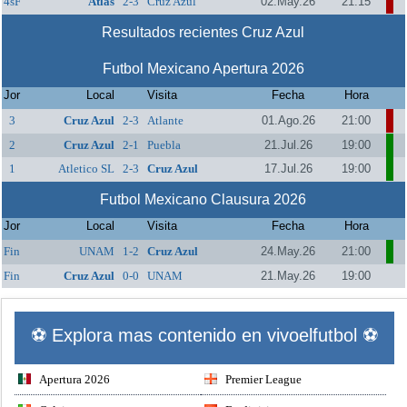
4sF
Atlas
2-3
Cruz Azul
02.May.26
21:15
Resultados recientes Cruz Azul
Futbol Mexicano Apertura 2026
Jor
Local
Visita
Fecha
Hora
3
Cruz Azul
2-3
Atlante
01.Ago.26
21:00
2
Cruz Azul
2-1
Puebla
21.Jul.26
19:00
1
Atletico SL
2-3
Cruz Azul
17.Jul.26
19:00
Futbol Mexicano Clausura 2026
Jor
Local
Visita
Fecha
Hora
Fin
UNAM
1-2
Cruz Azul
24.May.26
21:00
Fin
Cruz Azul
0-0
UNAM
21.May.26
19:00
⚽ Explora mas contenido en vivoelfutbol ⚽
Apertura 2026
Premier League