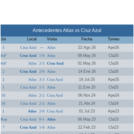
Antecedentes Atlas vs Cruz Azul
Jor
Local
Visita
Fecha
Torneo
5
Cruz Azul
---
Atlas
22.Ago.26
Ape26
4sF
Cruz Azul
1-0
Atlas
09.May.26
Cla26
4sF
Atlas
2-3
Cruz Azul
02.May.26
Cla26
2
Cruz Azul
2-0
Atlas
14.Ene.26
Cla26
2
Atlas
3-3
Cruz Azul
19.Jul.25
Ape25
1
Cruz Azul
1-1
Atlas
11.Ene.25
Cla25
16
Atlas
2-2
Cruz Azul
06.Nov.24
Ape24
16
Cruz Azul
2-2
Atlas
21.Abr.24
Cla24
1
Atlas
2-0
Cruz Azul
01.Jul.23
Ape23
Rep
Cruz Azul
0-1
Atlas
06.May.23
Cla23
7
Cruz Azul
1-0
Atlas
22.Feb.23
Cla23