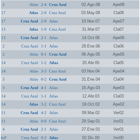
2
Atlas
2-4
Cruz Azul
02.Ago.08
Ape08
17
Atlas
2-0
Cruz Azul
03.May.08
Cla08
17
Cruz Azul
2-0
Atlas
10.Nov.07
Ape07
13
Atlas
1-0
Cruz Azul
31.Mar.07
Cla07
13
Cruz Azul
2-1
Atlas
14.Oct.06
Ape06
2
Cruz Azul
1-1
Atlas
28.Ene.06
Cla06
2
Atlas
0-1
Cruz Azul
06.Ago.05
Ape05
14
Cruz Azul
1-2
Atlas
20.Abr.05
Cla05
14
Atlas
3-3
Cruz Azul
03.Nov.04
Ape04
3
Atlas
0-2
Cruz Azul
31.Ene.04
Cla04
3
Cruz Azul
4-1
Atlas
16.Ago.03
Ape03
14
Cruz Azul
1-1
Atlas
12.Abr.03
Cla03
14
Atlas
3-2
Cruz Azul
19.Oct.02
Ape02
11
Cruz Azul
4-2
Atlas
09.Mar.02
Ver02
11
Atlas
0-0
Cruz Azul
29.Sep.01
Inv01
4
Cruz Azul
2-1
Atlas
27.Ene.01
Ver01
4sF
Cruz Azul
0-2
Atlas
02.Dic.00
Inv00