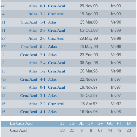
4sF
Atlas
0-1
Cruz Azul
29.Nov.00
Inv00
4
Atlas
3-2
Cruz Azul
19.Ago.00
Inv00
11
Cruz Azul
1-1
Atlas
25.Mar.00
Ver00
11
Atlas
2-3
Cruz Azul
02.Oct.99
Inv99
SF
Atlas
2-0
Cruz Azul
29.May.99
Ver99
SF
Cruz Azul
0-4
Atlas
26.May.99
Ver99
2
Cruz Azul
2-1
Atlas
23.Ene.99
Ver99
2
Atlas
2-4
Cruz Azul
08.Ago.98
Inv98
15
Atlas
1-2
Cruz Azul
26.Mar.98
Ver98
4sF
Cruz Azul
4-1
Atlas
22.Nov.97
Inv97
4sF
Atlas
0-1
Cruz Azul
19.Nov.97
Inv97
15
Cruz Azul
3-1
Atlas
15.Oct.97
Inv97
16
Atlas
2-2
Cruz Azul
26.Abr.97
Ver97
16
Cruz Azul
4-1
Atlas
16.Nov.96
Inv96
En Cruz Azul
JJ
JG
JE
JP
GF
GC
PT
Df
Cruz Azul
38
21
9
8
67
44
72
23