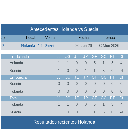
Antecedentes Holanda vs Suecia
Jor
Local
Visita
Fecha
Torneo
2
Holanda
5-1
Suecia
20.Jun.26
C.Mun 2026
En Holanda
JJ
JG
JE
JP
GF
GC
PT
Df
Holanda
1
1
0
0
5
1
3
4
Suecia
1
0
0
1
1
5
0
-4
En Suecia
JJ
JG
JE
JP
GF
GC
PT
Df
Suecia
0
0
0
0
0
0
0
0
Holanda
0
0
0
0
0
0
0
0
Total
JJ
JG
JE
JP
GF
GC
PT
Df
Holanda
1
1
0
0
5
1
3
4
Suecia
1
0
0
1
1
5
0
-4
Resultados recientes Holanda