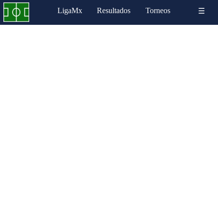
LigaMx
Resultados
Torneos
☰