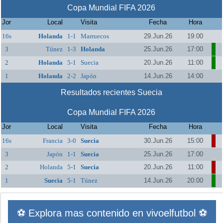
Copa Mundial FIFA 2026
Jor
Local
Visita
Fecha
Hora
16s
Holanda
1-1
Marruecos
29.Jun.26
19:00
3
Túnez
1-3
Holanda
25.Jun.26
17:00
2
Holanda
5-1
Suecia
20.Jun.26
11:00
1
Holanda
2-2
Japón
14.Jun.26
14:00
Resultados recientes Suecia
Copa Mundial FIFA 2026
Jor
Local
Visita
Fecha
Hora
16s
Francia
3-0
Suecia
30.Jun.26
15:00
3
Japón
1-1
Suecia
25.Jun.26
17:00
2
Holanda
5-1
Suecia
20.Jun.26
11:00
1
Suecia
5-1
Túnez
14.Jun.26
20:00
⚽ Explora mas contenido en vivoelfutbol ⚽