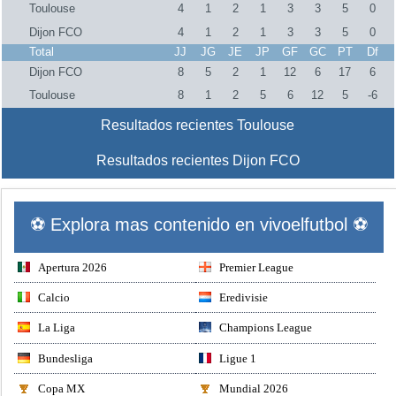
Toulouse
4
1
2
1
3
3
5
0
Dijon FCO
4
1
2
1
3
3
5
0
Total
JJ
JG
JE
JP
GF
GC
PT
Df
Dijon FCO
8
5
2
1
12
6
17
6
Toulouse
8
1
2
5
6
12
5
-6
Resultados recientes Toulouse
Resultados recientes Dijon FCO
⚽ Explora mas contenido en vivoelfutbol ⚽
Apertura 2026
Premier League
Calcio
Eredivisie
La Liga
Champions League
Bundesliga
Ligue 1
Copa MX
Mundial 2026