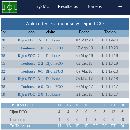
LigaMx
Resultados
Torneos
☰
Antecedentes Toulouse vs Dijon FCO
Jor
Local
Visita
Fecha
Torneo
28
Dijon FCO
2-1
Toulouse
07.Mar.20
L 1 19-20
2
Toulouse
1-0
Dijon FCO
17.Ago.19
L 1 19-20
38
Dijon FCO
2-1
Toulouse
25.May.19
L 1 18-19
15
Toulouse
2-2
Dijon FCO
02.Dic.18
L 1 18-19
32
Toulouse
0-1
Dijon FCO
07.Abr.18
L 1 17-18
14
Dijon FCO
3-1
Toulouse
25.Nov.17
L 1 17-18
38
Toulouse
0-0
Dijon FCO
20.May.17
L 1 16-17
19
Dijon FCO
2-0
Toulouse
21.Dic.16
L 1 16-17
En Dijon FCO
JJ
JG
JE
JP
GF
GC
PT
Df
Dijon FCO
4
4
0
0
9
3
12
6
Toulouse
4
0
0
4
3
9
0
-6
En Toulouse
JJ
JG
JE
JP
GF
GC
PT
Df