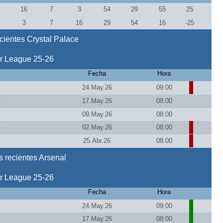
6
16
7
3
54
29
55
25
6
3
7
16
29
54
16
-25
cientes Crystal Palace
r League 25-26
Fecha
Hora
24.May.26
09:00
e
17.May.26
08:00
09.May.26
08:00
e
02.May.26
08:00
e
25.Abr.26
08:00
 recientes Arsenal
r League 25-26
Fecha
Hora
24.May.26
09:00
17.May.26
08:00