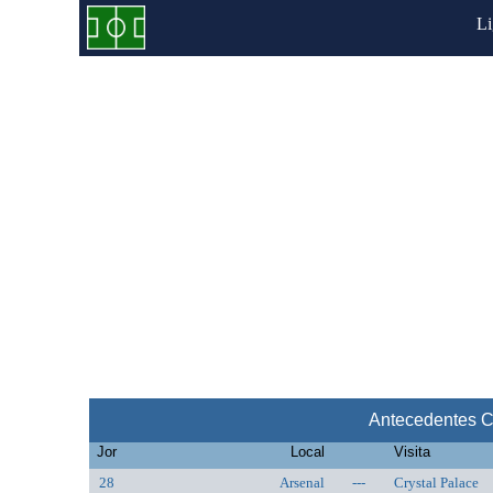
L
Antecedentes Cr
Jor
Local
Visita
28
Arsenal
---
Crystal Palace