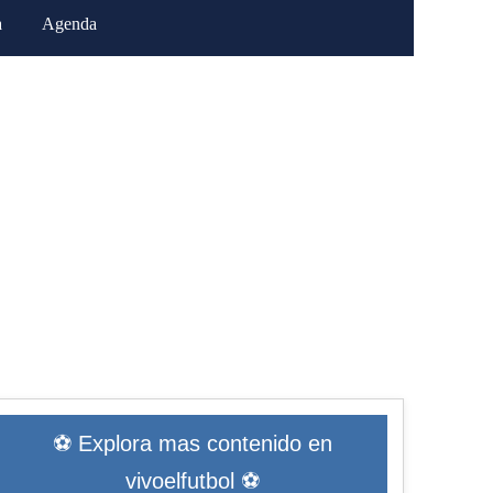
a
Agenda
⚽ Explora mas contenido en
vivoelfutbol ⚽