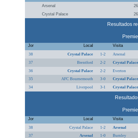
Arsenal
2
Crystal Palace
2
Resultados re
Premie
Jor
Local
Visita
38
Crystal Palace
1-2
Arsenal
37
Brentford
2-2
Crystal Palac
36
Crystal Palace
2-2
Everton
35
AFC Bournemouth
3-0
Crystal Palac
34
Liverpool
3-1
Crystal Palac
Resultados
Premie
Jor
Local
Visita
38
Crystal Palace
1-2
Arsenal
37
Arsenal
1-0
Burnley