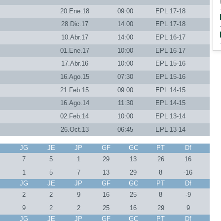
20.Ene.18
09:00
EPL 17-18
28.Dic.17
14:00
EPL 17-18
10.Abr.17
14:00
EPL 16-17
01.Ene.17
10:00
EPL 16-17
17.Abr.16
10:00
EPL 15-16
16.Ago.15
07:30
EPL 15-16
21.Feb.15
09:00
EPL 14-15
16.Ago.14
11:30
EPL 14-15
02.Feb.14
10:00
EPL 13-14
26.Oct.13
06:45
EPL 13-14
J
JG
JE
JP
GF
GC
PT
Df
3
7
5
1
29
13
26
16
3
1
5
7
13
29
8
-16
J
JG
JE
JP
GF
GC
PT
Df
3
2
2
9
16
25
8
-9
3
9
2
2
25
16
29
9
J
JG
JE
JP
GF
GC
PT
Df