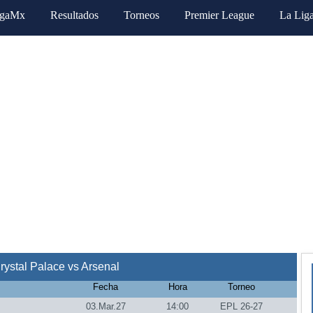
igaMx
Resultados
Torneos
Premier League
La Lig
ystal Palace vs Arsenal
Fecha
Hora
Torneo
03.Mar.27
14:00
EPL 26-27