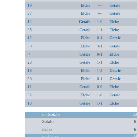
19
Elche
---
Getafe
37
Elche
---
Getafe
14
Getafe
1-0
Elche
35
Getafe
1-1
Elche
12
Elche
0-1
Getafe
38
Elche
3-1
Getafe
4
Getafe
0-1
Elche
28
Getafe
1-1
Elche
18
Elche
1-3
Getafe
30
Elche
0-1
Getafe
11
Getafe
0-0
Elche
32
Elche
1-0
Getafe
13
Getafe
1-1
Elche
En Getafe
J
Getafe
6
Elche
6
En Elche
J