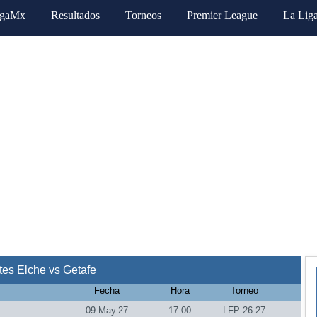
igaMx
Resultados
Torneos
Premier League
La Lig
es Elche vs Getafe
Fecha
Hora
Torneo
09.May.27
17:00
LFP 26-27