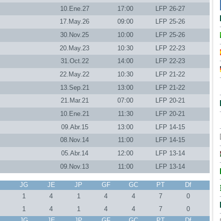
10.Ene.27
17:00
LFP 26-27
17.May.26
09:00
LFP 25-26
30.Nov.25
10:00
LFP 25-26
20.May.23
10:30
LFP 22-23
31.Oct.22
14:00
LFP 22-23
22.May.22
10:30
LFP 21-22
13.Sep.21
13:00
LFP 21-22
21.Mar.21
07:00
LFP 20-21
10.Ene.21
11:30
LFP 20-21
09.Abr.15
13:00
LFP 14-15
08.Nov.14
11:00
LFP 14-15
05.Abr.14
12:00
LFP 13-14
09.Nov.13
11:00
LFP 13-14
J
JG
JE
JP
GF
GC
PT
Df
1
4
1
4
4
7
0
1
4
1
4
4
7
0
J
JG
JE
JP
GF
GC
PT
Df