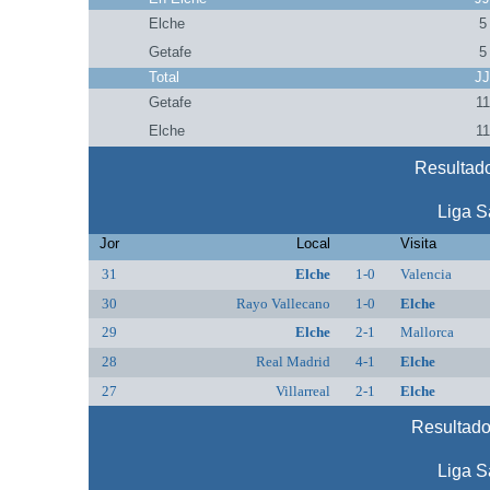
Elche
5
Getafe
5
Total
J
Getafe
11
Elche
11
Resultado
Liga S
Jor
Local
Visita
31
Elche
1-0
Valencia
30
Rayo Vallecano
1-0
Elche
29
Elche
2-1
Mallorca
28
Real Madrid
4-1
Elche
27
Villarreal
2-1
Elche
Resultado
Liga S