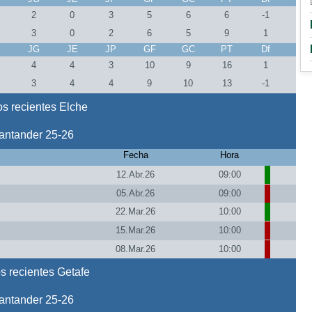
2
0
3
5
6
6
-1
3
0
2
6
5
9
1
J
JG
JE
JP
GF
GC
PT
Df
4
4
3
10
9
16
1
3
4
4
9
10
13
-1
s recientes Elche
antander 25-26
Fecha
Hora
12.Abr.26
09:00
05.Abr.26
09:00
22.Mar.26
10:00
15.Mar.26
10:00
08.Mar.26
10:00
s recientes Getafe
antander 25-26