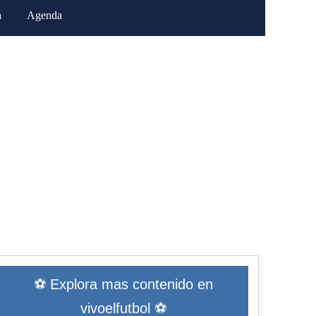
a
Agenda
⚽ Explora mas contenido en
vivoelfutbol ⚽