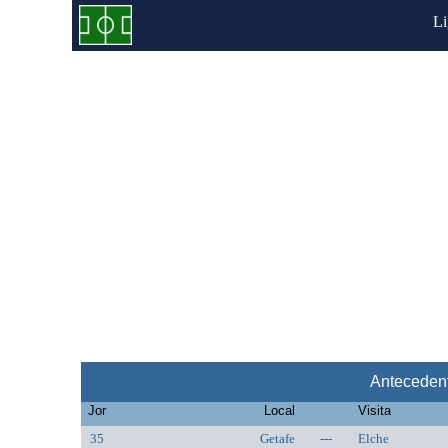
L
Antecedent
Jor
Local
Visita
35
Getafe
---
Elche