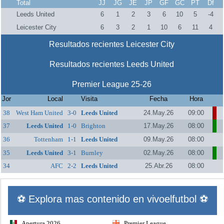
Total
JJ
JG
JE
JP
GF
GC
PT
Df
Leeds United
6
1
2
3
6
10
5
-4
Leicester City
6
3
2
1
10
6
11
4
Resultados recientes Leicester City
Resultados recientes Leeds United
Premier League 25-26
Jor
Local
Visita
Fecha
Hora
38
West Ham United
3-0
Leeds United
24.May.26
09:00
37
Leeds United
1-0
Brighton
17.May.26
08:00
36
Tottenham
1-1
Leeds United
09.May.26
08:00
Hotspur
35
Leeds United
3-1
Burnley
02.May.26
08:00
34
AFC
2-2
Leeds United
25.Abr.26
08:00
Bournemouth
⚽ Explora mas contenido en vivoelfutbol ⚽
Apertura 2026
Premier League