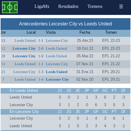
LigaMx
Resultados
Torneos
☰
Antecedentes Leicester City vs Leeds United
Jor
Local
Visita
Fecha
Torneo
33
Leeds United
1-1
Leicester City
25.Abr.23
EPL 22-23
12
Leicester City
2-0
Leeds United
18.Oct.22
EPL 22-23
28
Leicester City
1-0
Leeds United
05.Mar.22
EPL 21-22
11
Leeds United
1-1
Leicester City
07.Nov.21
EPL 21-22
21
Leicester City
1-3
Leeds United
31.Ene.21
EPL 20-21
7
Leeds United
1-4
Leicester City
02.Nov.20
EPL 20-21
En Leeds United
JJ
JG
JE
JP
GF
GC
PT
Df
Leeds United
3
0
2
1
3
6
2
-3
Leicester City
3
1
2
0
6
3
5
3
En Leicester City
JJ
JG
JE
JP
GF
GC
PT
Df
Leicester City
3
2
0
1
4
3
6
1
Leeds United
3
1
0
2
3
4
3
-1