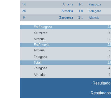
14
Almeria
1-1
Zaragoza
28
Almeria
1-0
Zaragoza
9
Zaragoza
2-1
Almeria
En Zaragoza
J
Zaragoza
2
Almeria
2
En Almeria
J
Almeria
2
Zaragoza
2
Total
J
Zaragoza
4
Almeria
4
Resultados
Resultados