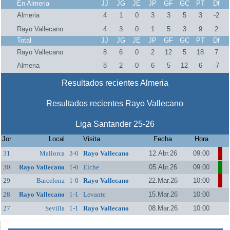
En Almeria
JJ
JG
JE
JP
GF
GC
PT
Df
Almeria
4
1
0
3
3
5
3
-2
Rayo Vallecano
4
3
0
1
5
3
9
2
Total
JJ
JG
JE
JP
GF
GC
PT
Df
Rayo Vallecano
8
6
0
2
12
5
18
7
Almeria
8
2
0
6
5
12
6
-7
Resultados recientes Almeria
Resultados recientes Rayo Vallecano
Liga Santander 25-26
Jor
Local
Visita
Fecha
Hora
31
Mallorca
3-0
Rayo Vallecano
12.Abr.26
09:00
30
Rayo Vallecano
1-0
Elche
05.Abr.26
09:00
29
Barcelona
1-0
Rayo Vallecano
22.Mar.26
10:00
28
Rayo Vallecano
1-1
Levante
15.Mar.26
10:00
27
Sevilla
1-1
Rayo Vallecano
08.Mar.26
10:00