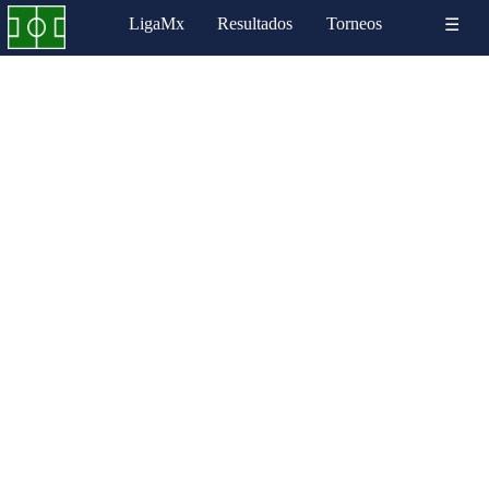
LigaMx
Resultados
Torneos
☰