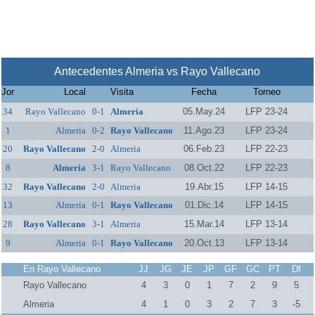
Antecedentes Almeria vs Rayo Vallecano
Jor
Local
Visita
Fecha
Torneo
34
Rayo Vallecano
0-1
Almeria
05.May.24
LFP 23-24
1
Almeria
0-2
Rayo Vallecano
11.Ago.23
LFP 23-24
20
Rayo Vallecano
2-0
Almeria
06.Feb.23
LFP 22-23
8
Almeria
3-1
Rayo Vallecano
08.Oct.22
LFP 22-23
32
Rayo Vallecano
2-0
Almeria
19.Abr.15
LFP 14-15
13
Almeria
0-1
Rayo Vallecano
01.Dic.14
LFP 14-15
28
Rayo Vallecano
3-1
Almeria
15.Mar.14
LFP 13-14
9
Almeria
0-1
Rayo Vallecano
20.Oct.13
LFP 13-14
En Rayo Vallecano
JJ
JG
JE
JP
GF
GC
PT
Df
Rayo Vallecano
4
3
0
1
7
2
9
5
Almeria
4
1
0
3
2
7
3
-5