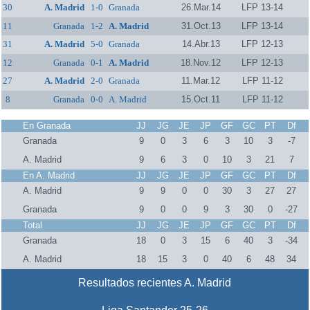
30
A. Madrid
1-0
Granada
26.Mar.14
LFP 13-14
11
Granada
1-2
A. Madrid
31.Oct.13
LFP 13-14
31
A. Madrid
5-0
Granada
14.Abr.13
LFP 12-13
12
Granada
0-1
A. Madrid
18.Nov.12
LFP 12-13
27
A. Madrid
2-0
Granada
11.Mar.12
LFP 11-12
8
Granada
0-0
A. Madrid
15.Oct.11
LFP 11-12
En Granada
JJ
JG
JE
JP
GF
GC
PT
Df
Granada
9
0
3
6
3
10
3
-7
A. Madrid
9
6
3
0
10
3
21
7
En A. Madrid
JJ
JG
JE
JP
GF
GC
PT
Df
A. Madrid
9
9
0
0
30
3
27
27
Granada
9
0
0
9
3
30
0
-27
Total
JJ
JG
JE
JP
GF
GC
PT
Df
Granada
18
0
3
15
6
40
3
-34
A. Madrid
18
15
3
0
40
6
48
34
Resultados recientes A. Madrid