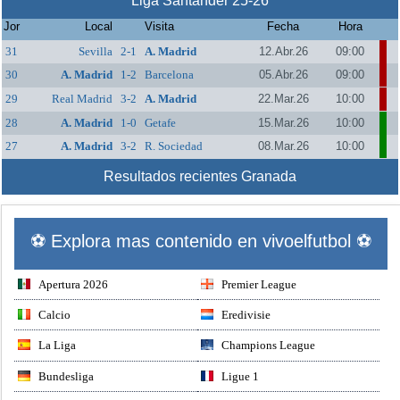
Liga Santander 25-26
Jor
Local
Visita
Fecha
Hora
31
Sevilla
2-1
A. Madrid
12.Abr.26
09:00
30
A. Madrid
1-2
Barcelona
05.Abr.26
09:00
29
Real Madrid
3-2
A. Madrid
22.Mar.26
10:00
28
A. Madrid
1-0
Getafe
15.Mar.26
10:00
27
A. Madrid
3-2
R. Sociedad
08.Mar.26
10:00
Resultados recientes Granada
⚽ Explora mas contenido en vivoelfutbol ⚽
Apertura 2026
Premier League
Calcio
Eredivisie
La Liga
Champions League
Bundesliga
Ligue 1