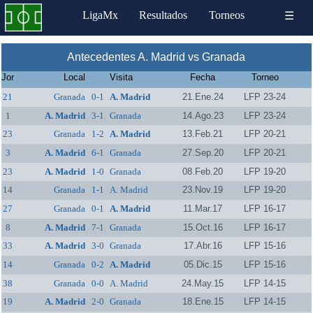
LigaMx
Resultados
Torneos
☰
Antecedentes A. Madrid vs Granada
Jor
Local
Visita
Fecha
Torneo
21
Granada
0-1
A. Madrid
21.Ene.24
LFP 23-24
1
A. Madrid
3-1
Granada
14.Ago.23
LFP 23-24
23
Granada
1-2
A. Madrid
13.Feb.21
LFP 20-21
3
A. Madrid
6-1
Granada
27.Sep.20
LFP 20-21
23
A. Madrid
1-0
Granada
08.Feb.20
LFP 19-20
14
Granada
1-1
A. Madrid
23.Nov.19
LFP 19-20
27
Granada
0-1
A. Madrid
11.Mar.17
LFP 16-17
8
A. Madrid
7-1
Granada
15.Oct.16
LFP 16-17
33
A. Madrid
3-0
Granada
17.Abr.16
LFP 15-16
14
Granada
0-2
A. Madrid
05.Dic.15
LFP 15-16
38
Granada
0-0
A. Madrid
24.May.15
LFP 14-15
19
A. Madrid
2-0
Granada
18.Ene.15
LFP 14-15