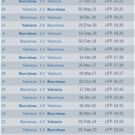
9
Barcelona
3-1
Valencia
17.Oct.21
LFP 21-22
34
Valencia
2-3
Barcelona
02.May.21
LFP 20-21
14
Barcelona
2-2
Valencia
19.Dic.20
LFP 20-21
21
Valencia
2-0
Barcelona
25.Ene.20
LFP 19-20
4
Barcelona
5-2
Valencia
14.Sep.19
LFP 19-20
22
Barcelona
2-2
Valencia
02.Feb.19
LFP 18-19
8
Valencia
1-1
Barcelona
07.Oct.18
LFP 18-19
32
Barcelona
2-1
Valencia
14.Abr.18
LFP 17-18
13
Valencia
1-1
Barcelona
26.Nov.17
LFP 17-18
28
Barcelona
4-2
Valencia
19.Mar.17
LFP 16-17
9
Valencia
2-3
Barcelona
22.Oct.16
LFP 16-17
33
Barcelona
1-2
Valencia
17.Abr.16
LFP 15-16
14
Valencia
1-1
Barcelona
05.Dic.15
LFP 15-16
32
Barcelona
2-0
Valencia
18.Abr.15
LFP 14-15
13
Valencia
0-1
Barcelona
30.Nov.14
LFP 14-15
22
Barcelona
2-3
Valencia
01.Feb.14
LFP 13-14
3
Valencia
2-3
Barcelona
01.Sep.13
LFP 13-14