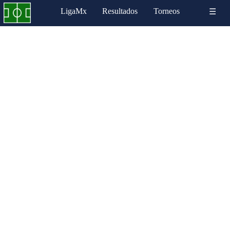
LigaMx
Resultados
Torneos
☰