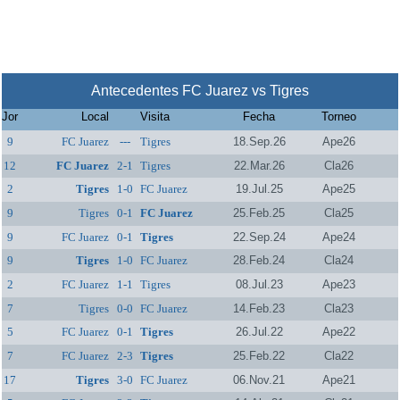
Antecedentes FC Juarez vs Tigres
Jor
Local
Visita
Fecha
Torneo
9
FC Juarez
---
Tigres
18.Sep.26
Ape26
12
FC Juarez
2-1
Tigres
22.Mar.26
Cla26
2
Tigres
1-0
FC Juarez
19.Jul.25
Ape25
9
Tigres
0-1
FC Juarez
25.Feb.25
Cla25
9
FC Juarez
0-1
Tigres
22.Sep.24
Ape24
9
Tigres
1-0
FC Juarez
28.Feb.24
Cla24
2
FC Juarez
1-1
Tigres
08.Jul.23
Ape23
7
Tigres
0-0
FC Juarez
14.Feb.23
Cla23
5
FC Juarez
0-1
Tigres
26.Jul.22
Ape22
7
FC Juarez
2-3
Tigres
25.Feb.22
Cla22
17
Tigres
3-0
FC Juarez
06.Nov.21
Ape21