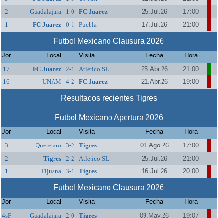
2
Guadalajara
1-0
FC Juarez
25.Jul.26
17:00
1
FC Juarez
0-1
Puebla
17.Jul.26
21:00
Futbol Mexicano Clausura 2026
Jor
Local
Visita
Fecha
Hora
17
FC Juarez
2-1
Atletico SL
25.Abr.26
21:00
16
UNAM
4-2
FC Juarez
21.Abr.26
19:00
Resultados recientes Tigres
Futbol Mexicano Apertura 2026
Jor
Local
Visita
Fecha
Hora
3
Queretaro
3-2
Tigres
01.Ago.26
17:00
2
Tigres
2-2
Atletico SL
25.Jul.26
21:00
1
Tijuana
3-1
Tigres
16.Jul.26
20:00
Futbol Mexicano Clausura 2026
Jor
Local
Visita
Fecha
Hora
4sF
Guadalajara
2-0
Tigres
09.May.26
19:07