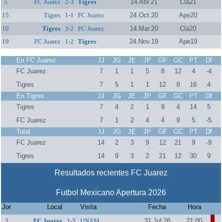
5
FC Juarez
2-3
Tigres
14.Abr.21
Cla21
15
Tigres
1-1
FC Juarez
24.Oct.20
Ape20
10
Tigres
3-2
FC Juarez
14.Mar.20
Cla20
19
FC Juarez
1-2
Tigres
24.Nov.19
Ape19
En FC Juarez
JJ
JG
JE
JP
GF
GC
PT
Df
FC Juarez
7
1
1
5
8
12
4
-4
Tigres
7
5
1
1
12
8
16
4
En Tigres
JJ
JG
JE
JP
GF
GC
PT
Df
Tigres
7
4
2
1
9
4
14
5
FC Juarez
7
1
2
4
4
9
5
-5
Total
JJ
JG
JE
JP
GF
GC
PT
Df
FC Juarez
14
2
3
9
12
21
9
-9
Tigres
14
9
3
2
21
12
30
9
Resultados recientes FC Juarez
Futbol Mexicano Apertura 2026
Jor
Local
Visita
Fecha
Hora
3
FC Juarez
1-5
UNAM
31.Jul.26
21:00