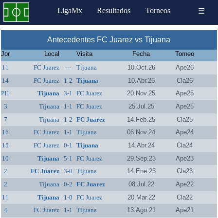
LigaMx
Resultados
Torneos
☰
Antecedentes FC Juarez vs Tijuana
Jor
Local
Visita
Fecha
Torneo
11
FC Juarez
---
Tijuana
10.Oct.26
Ape26
14
FC Juarez
1-2
Tijuana
10.Abr.26
Cla26
PI1
Tijuana
3-1
FC Juarez
20.Nov.25
Ape25
3
Tijuana
1-1
FC Juarez
25.Jul.25
Ape25
7
Tijuana
1-2
FC Juarez
14.Feb.25
Cla25
16
FC Juarez
1-1
Tijuana
06.Nov.24
Ape24
15
FC Juarez
0-1
Tijuana
14.Abr.24
Cla24
10
Tijuana
5-1
FC Juarez
29.Sep.23
Ape23
2
FC Juarez
3-0
Tijuana
14.Ene.23
Cla23
2
Tijuana
0-2
FC Juarez
08.Jul.22
Ape22
11
Tijuana
1-0
FC Juarez
20.Mar.22
Cla22
4
FC Juarez
1-1
Tijuana
13.Ago.21
Ape21