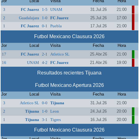
Jor
Local
Visita
Fecha
Hora
3
FC Juarez
1-5
UNAM
31.Jul.26
21:00
2
Guadalajara
1-0
FC Juarez
25.Jul.26
17:00
1
FC Juarez
0-1
Puebla
17.Jul.26
21:00
Futbol Mexicano Clausura 2026
Jor
Local
Visita
Fecha
Hora
17
FC Juarez
2-1
Atletico SL
25.Abr.26
21:00
16
UNAM
4-2
FC Juarez
21.Abr.26
19:00
Resultados recientes Tijuana
Futbol Mexicano Apertura 2026
Jor
Local
Visita
Fecha
Hora
3
Atletico SL
0-0
Tijuana
31.Jul.26
21:00
2
Tijuana
1-0
Leon
24.Jul.26
20:00
1
Tijuana
3-1
Tigres
16.Jul.26
20:00
Futbol Mexicano Clausura 2026
Jor
Local
Visita
Fecha
Hora