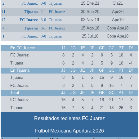
2
FC Juarez
0-0
Tijuana
15.Ene.21
Cla21
11
Tijuana
2-1
FC Juarez
30.Sep.20
Ape20
17
FC Juarez
3-0
Tijuana
03.Nov.19
Ape19
4
Tijuana
3-1
FC Juarez
15.Ago.18
Copa Ape18
1
FC Juarez
0-0
Tijuana
25.Jul.18
Copa Ape18
En FC Juarez
JJ
JG
JE
JP
GF
GC
PT
Df
FC Juarez
8
2
4
2
9
5
10
4
Tijuana
8
2
4
2
5
9
10
-4
En Tijuana
JJ
JG
JE
JP
GF
GC
PT
Df
Tijuana
8
5
1
2
16
9
16
7
FC Juarez
8
2
1
5
9
16
7
-7
Total
JJ
JG
JE
JP
GF
GC
PT
Df
FC Juarez
16
4
5
7
18
21
17
-3
Tijuana
16
7
5
4
21
18
26
3
Resultados recientes FC Juarez
Futbol Mexicano Apertura 2026