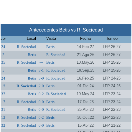
Antecedentes Betis vs R. Sociedad
Jor
Local
Visita
Fecha
Torneo
24
R. Sociedad
---
Betis
14.Feb.27
LFP 26-27
2
Betis
---
R. Sociedad
21.Ago.26
LFP 26-27
35
R. Sociedad
---
Betis
10.May.26
LFP 25-26
5
Betis
3-1
R. Sociedad
19.Sep.25
LFP 25-26
24
Betis
3-0
R. Sociedad
16.Feb.25
LFP 24-25
15
R. Sociedad
2-0
Betis
01.Dic.24
LFP 24-25
37
Betis
0-2
R. Sociedad
19.May.24
LFP 23-24
17
R. Sociedad
0-0
Betis
17.Dic.23
LFP 23-24
31
Betis
0-0
R. Sociedad
25.Abr.23
LFP 22-23
12
R. Sociedad
0-2
Betis
30.Oct.22
LFP 22-23
32
R. Sociedad
0-0
Betis
15.Abr.22
LFP 21-22