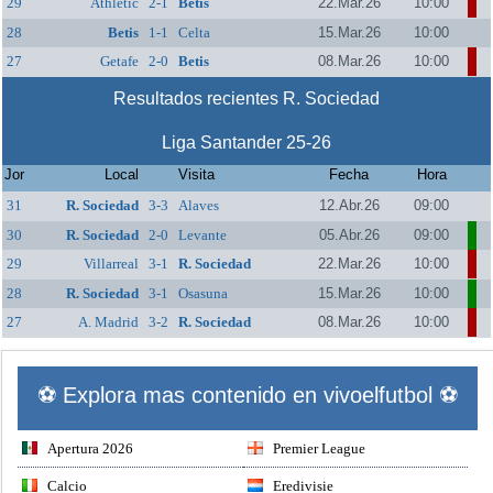
29
Athletic
2-1
Betis
22.Mar.26
10:00
28
Betis
1-1
Celta
15.Mar.26
10:00
27
Getafe
2-0
Betis
08.Mar.26
10:00
Resultados recientes R. Sociedad
Liga Santander 25-26
Jor
Local
Visita
Fecha
Hora
31
R. Sociedad
3-3
Alaves
12.Abr.26
09:00
30
R. Sociedad
2-0
Levante
05.Abr.26
09:00
29
Villarreal
3-1
R. Sociedad
22.Mar.26
10:00
28
R. Sociedad
3-1
Osasuna
15.Mar.26
10:00
27
A. Madrid
3-2
R. Sociedad
08.Mar.26
10:00
⚽ Explora mas contenido en vivoelfutbol ⚽
Apertura 2026
Premier League
Calcio
Eredivisie