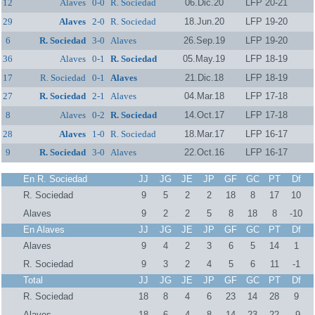
12
Alaves
0-0
R. Sociedad
06.Dic.20
LFP 20-21
29
Alaves
2-0
R. Sociedad
18.Jun.20
LFP 19-20
6
R. Sociedad
3-0
Alaves
26.Sep.19
LFP 19-20
36
Alaves
0-1
R. Sociedad
05.May.19
LFP 18-19
17
R. Sociedad
0-1
Alaves
21.Dic.18
LFP 18-19
27
R. Sociedad
2-1
Alaves
04.Mar.18
LFP 17-18
8
Alaves
0-2
R. Sociedad
14.Oct.17
LFP 17-18
28
Alaves
1-0
R. Sociedad
18.Mar.17
LFP 16-17
9
R. Sociedad
3-0
Alaves
22.Oct.16
LFP 16-17
En R. Sociedad
JJ
JG
JE
JP
GF
GC
PT
Df
R. Sociedad
9
5
2
2
18
8
17
10
Alaves
9
2
2
5
8
18
8
-10
En Alaves
JJ
JG
JE
JP
GF
GC
PT
Df
Alaves
9
4
2
3
6
5
14
1
R. Sociedad
9
3
2
4
5
6
11
-1
Total
JJ
JG
JE
JP
GF
GC
PT
Df
R. Sociedad
18
8
4
6
23
14
28
9
Alaves
18
6
4
8
14
23
22
-9