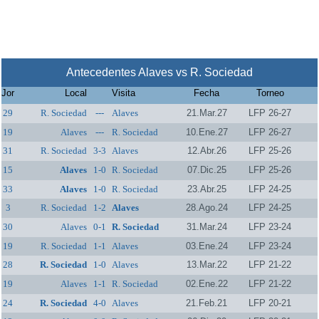
Antecedentes Alaves vs R. Sociedad
Jor
Local
Visita
Fecha
Torneo
29
R. Sociedad
---
Alaves
21.Mar.27
LFP 26-27
19
Alaves
---
R. Sociedad
10.Ene.27
LFP 26-27
31
R. Sociedad
3-3
Alaves
12.Abr.26
LFP 25-26
15
Alaves
1-0
R. Sociedad
07.Dic.25
LFP 25-26
33
Alaves
1-0
R. Sociedad
23.Abr.25
LFP 24-25
3
R. Sociedad
1-2
Alaves
28.Ago.24
LFP 24-25
30
Alaves
0-1
R. Sociedad
31.Mar.24
LFP 23-24
19
R. Sociedad
1-1
Alaves
03.Ene.24
LFP 23-24
28
R. Sociedad
1-0
Alaves
13.Mar.22
LFP 21-22
19
Alaves
1-1
R. Sociedad
02.Ene.22
LFP 21-22
24
R. Sociedad
4-0
Alaves
21.Feb.21
LFP 20-21