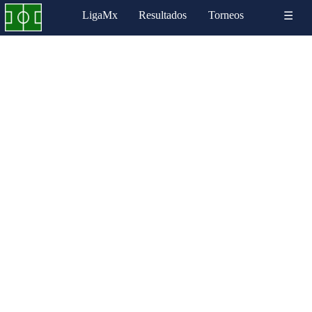
LigaMx
Resultados
Torneos
☰