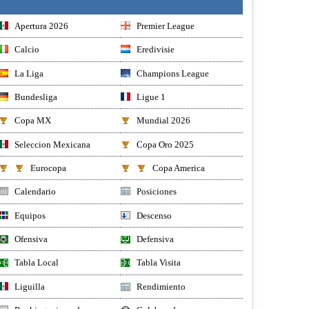
Apertura 2026
Premier League
Calcio
Eredivisie
La Liga
Champions League
Bundesliga
Ligue 1
Copa MX
Mundial 2026
Seleccion Mexicana
Copa Oro 2025
Eurocopa
Copa America
Calendario
Posiciones
Equipos
Descenso
Ofensiva
Defensiva
Tabla Local
Tabla Visita
Liguilla
Rendimiento