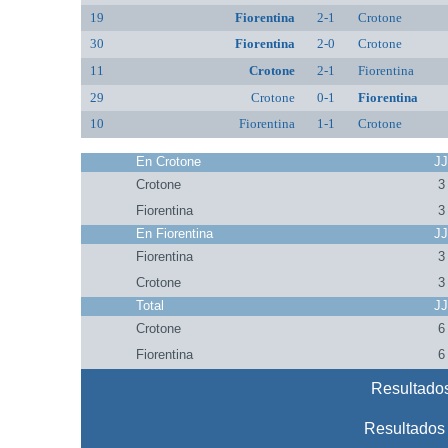
19
Fiorentina
2-1
Crotone
30
Fiorentina
2-0
Crotone
11
Crotone
2-1
Fiorentina
29
Crotone
0-1
Fiorentina
10
Fiorentina
1-1
Crotone
En Crotone
J
Crotone
3
Fiorentina
3
En Fiorentina
J
Fiorentina
3
Crotone
3
Total
J
Crotone
6
Fiorentina
6
Resultados
Resultados 