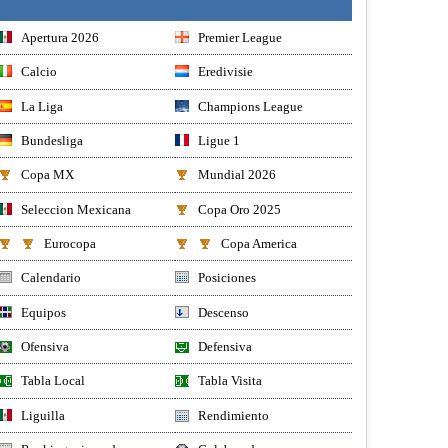
Apertura 2026
Premier League
Calcio
Eredivisie
La Liga
Champions League
Bundesliga
Ligue 1
Copa MX
Mundial 2026
Seleccion Mexicana
Copa Oro 2025
Eurocopa
Copa America
Calendario
Posiciones
Equipos
Descenso
Ofensiva
Defensiva
Tabla Local
Tabla Visita
Liguilla
Rendimiento