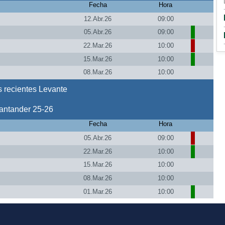
Fecha
Hora
12.Abr.26
09:00
05.Abr.26
09:00
22.Mar.26
10:00
15.Mar.26
10:00
08.Mar.26
10:00
 recientes Levante
antander 25-26
Fecha
Hora
05.Abr.26
09:00
22.Mar.26
10:00
15.Mar.26
10:00
08.Mar.26
10:00
01.Mar.26
10:00