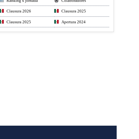
Ranking x jornada
Colaboradores
Clausura 2026
Clausura 2025
Clausura 2025
Apertura 2024