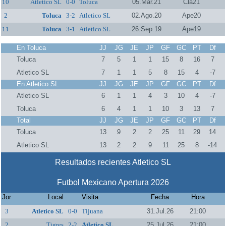
10
Atletico SL
0-0
Toluca
05.Mar.21
Cla21
2
Toluca
3-2
Atletico SL
02.Ago.20
Ape20
11
Toluca
3-1
Atletico SL
26.Sep.19
Ape19
En Toluca
JJ
JG
JE
JP
GF
GC
PT
Df
Toluca
7
5
1
1
15
8
16
7
Atletico SL
7
1
1
5
8
15
4
-7
En Atletico SL
JJ
JG
JE
JP
GF
GC
PT
Df
Atletico SL
6
1
1
4
3
10
4
-7
Toluca
6
4
1
1
10
3
13
7
Total
JJ
JG
JE
JP
GF
GC
PT
Df
Toluca
13
9
2
2
25
11
29
14
Atletico SL
13
2
2
9
11
25
8
-14
Resultados recientes Atletico SL
Futbol Mexicano Apertura 2026
Jor
Local
Visita
Fecha
Hora
3
Atletico SL
0-0
Tijuana
31.Jul.26
21:00
2
Tigres
2-2
Atletico SL
25.Jul.26
21:00