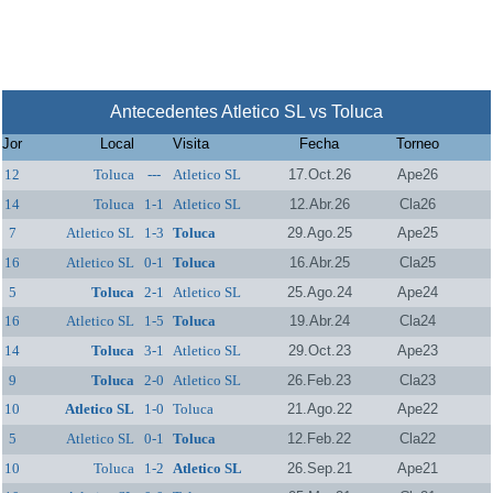
Antecedentes Atletico SL vs Toluca
Jor
Local
Visita
Fecha
Torneo
12
Toluca
---
Atletico SL
17.Oct.26
Ape26
14
Toluca
1-1
Atletico SL
12.Abr.26
Cla26
7
Atletico SL
1-3
Toluca
29.Ago.25
Ape25
16
Atletico SL
0-1
Toluca
16.Abr.25
Cla25
5
Toluca
2-1
Atletico SL
25.Ago.24
Ape24
16
Atletico SL
1-5
Toluca
19.Abr.24
Cla24
14
Toluca
3-1
Atletico SL
29.Oct.23
Ape23
9
Toluca
2-0
Atletico SL
26.Feb.23
Cla23
10
Atletico SL
1-0
Toluca
21.Ago.22
Ape22
5
Atletico SL
0-1
Toluca
12.Feb.22
Cla22
10
Toluca
1-2
Atletico SL
26.Sep.21
Ape21