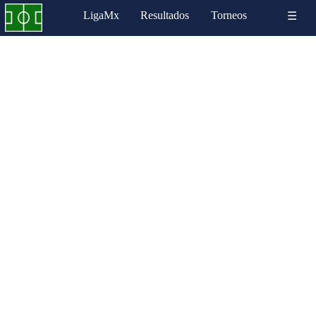
LigaMx
Resultados
Torneos
☰