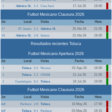
1
Atletico SL
2-3
Cruz Azul
17.Jul.26
19:00
Futbol Mexicano Clausura 2026
Jor
Local
Visita
Fecha
Hora
17
FC Juarez
2-1
Atletico SL
25.Abr.26
21:00
16
Atletico SL
2-0
Santos
22.Abr.26
19:00
Resultados recientes Toluca
Futbol Mexicano Apertura 2026
Jor
Local
Visita
Fecha
Hora
3
Toluca
3-1
Necaxa
02.Ago.26
19:00
2
Toluca
1-2
UNAM
21.Jul.26
21:00
1
Guadalajara
0-2
Toluca
18.Jul.26
19:00
Futbol Mexicano Clausura 2026
Jor
Local
Visita
Fecha
Hora
4sF
Pachuca
2-0
Toluca
10.May.26
17:00
4sF
Toluca
0-1
Pachuca
03.May.26
19:15