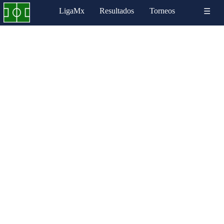
LigaMx
Resultados
Torneos
☰