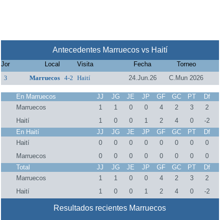
Antecedentes Marruecos vs Haití
Jor
Local
Visita
Fecha
Torneo
3
Marruecos
4-2
Haití
24.Jun.26
C.Mun 2026
En Marruecos
JJ
JG
JE
JP
GF
GC
PT
Df
Marruecos
1
1
0
0
4
2
3
2
Haití
1
0
0
1
2
4
0
-2
En Haití
JJ
JG
JE
JP
GF
GC
PT
Df
Haití
0
0
0
0
0
0
0
0
Marruecos
0
0
0
0
0
0
0
0
Total
JJ
JG
JE
JP
GF
GC
PT
Df
Marruecos
1
1
0
0
4
2
3
2
Haití
1
0
0
1
2
4
0
-2
Resultados recientes Marruecos