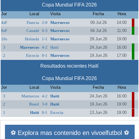
Copa Mundial FIFA 2026
Jor
Local
Visita
Fecha
Hora
4sF
Francia
2-0
Marruecos
09.Jul.26
14:00
8sF
Canadá
0-3
Marruecos
04.Jul.26
11:00
16s
Holanda
1-1
Marruecos
29.Jun.26
19:00
3
Marruecos
4-2
Haití
24.Jun.26
16:00
2
Escocia
0-1
Marruecos
19.Jun.26
17:00
Resultados recientes Haití
Copa Mundial FIFA 2026
Jor
Local
Visita
Fecha
Hora
3
Marruecos
4-2
Haití
24.Jun.26
16:00
2
Brasil
3-0
Haití
19.Jun.26
19:00
1
Haití
0-1
Escocia
13.Jun.26
19:00
⚽ Explora mas contenido en vivoelfutbol ⚽