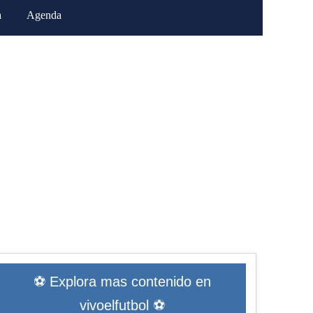
a
Agenda
⚽ Explora mas contenido en
vivoelfutbol ⚽