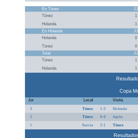
En Túnez
J
Túnez
1
Holanda
1
En Holanda
J
Holanda
0
Túnez
0
Total
J
Túnez
1
Holanda
1
Resultado
Copa Mu
Jor
Local
Visita
3
Túnez
1-3
Holanda
2
Túnez
0-4
Japón
1
Suecia
5-1
Túnez
Resultados