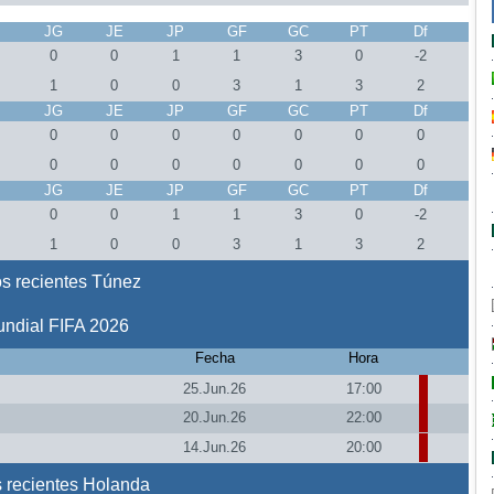
J
JG
JE
JP
GF
GC
PT
Df
0
0
1
1
3
0
-2
1
0
0
3
1
3
2
J
JG
JE
JP
GF
GC
PT
Df
0
0
0
0
0
0
0
0
0
0
0
0
0
0
J
JG
JE
JP
GF
GC
PT
Df
0
0
1
1
3
0
-2
1
0
0
3
1
3
2
s recientes Túnez
ndial FIFA 2026
Fecha
Hora
25.Jun.26
17:00
20.Jun.26
22:00
14.Jun.26
20:00
 recientes Holanda