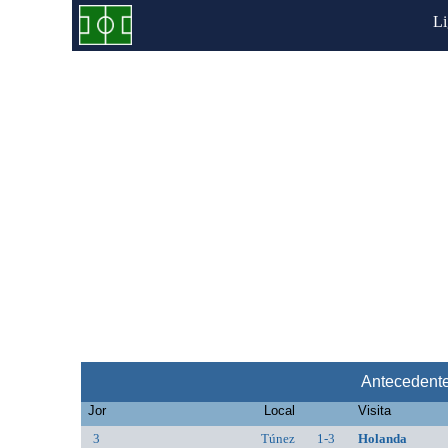
L
Antecedent
Jor
Local
Visita
3
Túnez
1-3
Holanda