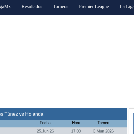
igaMx
Resultados
Torneos
Premier League
La Lig
es Túnez vs Holanda
Fecha
Hora
Torneo
25.Jun.26
17:00
C.Mun 2026