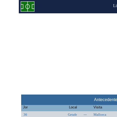
L
Antecedente
Jor
Local
Visita
36
Getafe
---
Mallorca