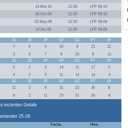
14.Mar.10
12:00
LFP 09-10
18.Oct.09
12:00
LFP 09-10
03.May.09
12:00
LFP 08-09
14.Dic.08
12:00
LFP 08-09
J
JG
JE
JP
GF
GC
PT
Df
0
7
0
3
20
9
21
11
0
3
0
7
9
20
9
-11
J
JG
JE
JP
GF
GC
PT
Df
5
2
4
14
11
17
3
4
2
5
11
14
14
-3
J
JG
JE
JP
GF
GC
PT
Df
1
11
2
8
31
23
35
8
1
8
2
11
23
31
26
-8
s recientes Getafe
antander 25-26
Fecha
Hora