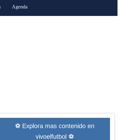
a
Agenda
⚽ Explora mas contenido en
vivoelfutbol ⚽