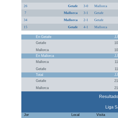
26
Getafe
3-0
Mallorca
7
Mallorca
3-1
Getafe
34
Mallorca
2-1
Getafe
15
Getafe
4-1
Mallorca
En Getafe
J
Getafe
1
Mallorca
1
En Mallorca
J
Mallorca
11
Getafe
11
Total
J
Getafe
2
Mallorca
2
Resultado
Liga S
Jor
Local
Visita