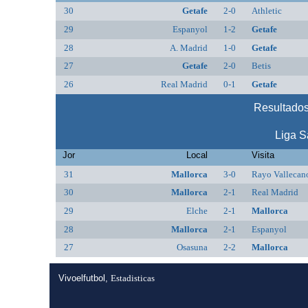
30
Getafe
2-0
Athletic
29
Espanyol
1-2
Getafe
28
A. Madrid
1-0
Getafe
27
Getafe
2-0
Betis
26
Real Madrid
0-1
Getafe
Resultados
Liga S
Jor
Local
Visita
31
Mallorca
3-0
Rayo Vallecan
30
Mallorca
2-1
Real Madrid
29
Elche
2-1
Mallorca
28
Mallorca
2-1
Espanyol
27
Osasuna
2-2
Mallorca
Vivoelfutbol,
Estadisticas