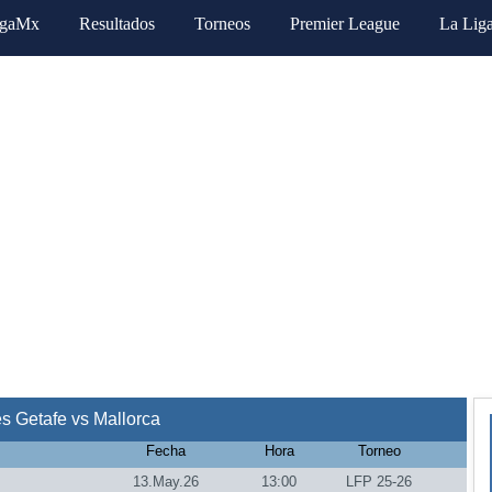
igaMx
Resultados
Torneos
Premier League
La Lig
s Getafe vs Mallorca
Fecha
Hora
Torneo
13.May.26
13:00
LFP 25-26