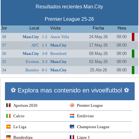
Resultados recientes Man.City
Premier League 25-26
Jor
Local
Visita
Fecha
Hora
38
Man.City
1-2
Aston Villa
24.May.26
09:00
37
AFC
1-1
Man.City
17.May.26
08:00
Bournemouth
36
Man.City
3-0
Brentford
09.May.26
08:00
35
Everton
3-3
Man.City
02.May.26
08:00
34
Burnley
0-1
Man.City
25.Abr.26
08:00
⚽ Explora mas contenido en vivoelfutbol ⚽
Apertura 2026
Premier League
Calcio
Eredivisie
La Liga
Champions League
Bundesliga
Ligue 1