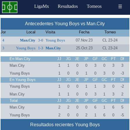
LigaMx
Resultados
Torneos
☰
Antecedentes Young Boys vs Man.City
Jor
Local
Visita
Fecha
Torneo
4
Man.City
3-0
Young Boys
07.Nov.23
CL 23-24
3
Young Boys
1-3
Man.City
25.Oct.23
CL 23-24
En Man.City
JJ
JG
JE
JP
GF
GC
PT
Df
Man.City
1
1
0
0
3
0
3
3
Young Boys
1
0
0
1
0
3
0
-3
En Young Boys
JJ
JG
JE
JP
GF
GC
PT
Df
Young Boys
1
0
0
1
1
3
0
-2
Man.City
1
1
0
0
3
1
3
2
Total
JJ
JG
JE
JP
GF
GC
PT
Df
Man.City
2
2
0
0
6
1
6
5
Young Boys
2
0
0
2
1
6
0
-5
Resultados recientes Young Boys