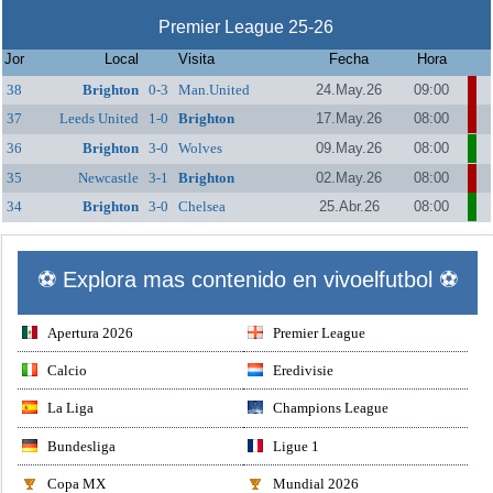
Premier League 25-26
Jor
Local
Visita
Fecha
Hora
38
Brighton
0-3
Man.United
24.May.26
09:00
37
Leeds United
1-0
Brighton
17.May.26
08:00
36
Brighton
3-0
Wolves
09.May.26
08:00
35
Newcastle
3-1
Brighton
02.May.26
08:00
34
Brighton
3-0
Chelsea
25.Abr.26
08:00
⚽ Explora mas contenido en vivoelfutbol ⚽
Apertura 2026
Premier League
Calcio
Eredivisie
La Liga
Champions League
Bundesliga
Ligue 1
Copa MX
Mundial 2026