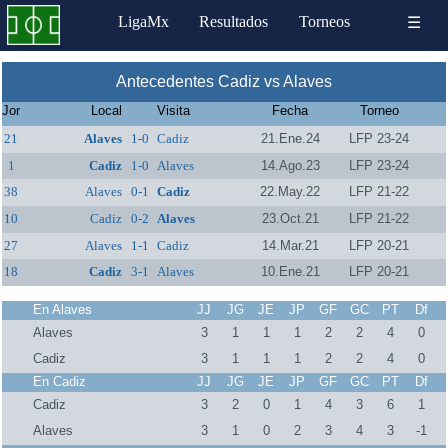
LigaMx
Resultados
Torneos
☰
Antecedentes Cadiz vs Alaves
Jor
Local
Visita
Fecha
Torneo
21
Alaves
1-0
Cadiz
21.Ene.24
LFP 23-24
1
Cadiz
1-0
Alaves
14.Ago.23
LFP 23-24
38
Alaves
0-1
Cadiz
22.May.22
LFP 21-22
10
Cadiz
0-2
Alaves
23.Oct.21
LFP 21-22
27
Alaves
1-1
Cadiz
14.Mar.21
LFP 20-21
18
Cadiz
3-1
Alaves
10.Ene.21
LFP 20-21
En Alaves
JJ
JG
JE
JP
GF
GC
PT
Df
Alaves
3
1
1
1
2
2
4
0
Cadiz
3
1
1
1
2
2
4
0
En Cadiz
JJ
JG
JE
JP
GF
GC
PT
Df
Cadiz
3
2
0
1
4
3
6
1
Alaves
3
1
0
2
3
4
3
-1