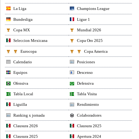
La Liga
Champions League
Bundesliga
Ligue 1
Copa MX
Mundial 2026
Seleccion Mexicana
Copa Oro 2025
Eurocopa
Copa America
Calendario
Posiciones
Equipos
Descenso
Ofensiva
Defensiva
Tabla Local
Tabla Visita
Liguilla
Rendimiento
Ranking x jornada
Colaboradores
Clausura 2026
Clausura 2025
Clausura 2025
Apertura 2024