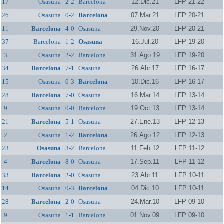
17
Osasuna
2-2
Barcelona
12.Dic.21
LFP 21-22
26
Osasuna
0-2
Barcelona
07.Mar.21
LFP 20-21
11
Barcelona
4-0
Osasuna
29.Nov.20
LFP 20-21
37
Barcelona
1-2
Osasuna
16.Jul.20
LFP 19-20
3
Osasuna
2-2
Barcelona
31.Ago.19
LFP 19-20
34
Barcelona
7-1
Osasuna
26.Abr.17
LFP 16-17
15
Osasuna
0-3
Barcelona
10.Dic.16
LFP 16-17
28
Barcelona
7-0
Osasuna
16.Mar.14
LFP 13-14
9
Osasuna
0-0
Barcelona
19.Oct.13
LFP 13-14
21
Barcelona
5-1
Osasuna
27.Ene.13
LFP 12-13
2
Osasuna
1-2
Barcelona
26.Ago.12
LFP 12-13
23
Osasuna
3-2
Barcelona
11.Feb.12
LFP 11-12
4
Barcelona
8-0
Osasuna
17.Sep.11
LFP 11-12
33
Barcelona
2-0
Osasuna
23.Abr.11
LFP 10-11
14
Osasuna
0-3
Barcelona
04.Dic.10
LFP 10-11
28
Barcelona
2-0
Osasuna
24.Mar.10
LFP 09-10
9
Osasuna
1-1
Barcelona
01.Nov.09
LFP 09-10