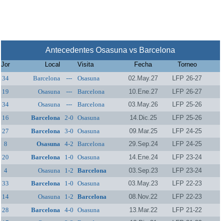
Antecedentes Osasuna vs Barcelona
Jor
Local
Visita
Fecha
Torneo
34
Barcelona
---
Osasuna
02.May.27
LFP 26-27
19
Osasuna
---
Barcelona
10.Ene.27
LFP 26-27
34
Osasuna
---
Barcelona
03.May.26
LFP 25-26
16
Barcelona
2-0
Osasuna
14.Dic.25
LFP 25-26
27
Barcelona
3-0
Osasuna
09.Mar.25
LFP 24-25
8
Osasuna
4-2
Barcelona
29.Sep.24
LFP 24-25
20
Barcelona
1-0
Osasuna
14.Ene.24
LFP 23-24
4
Osasuna
1-2
Barcelona
03.Sep.23
LFP 23-24
33
Barcelona
1-0
Osasuna
03.May.23
LFP 22-23
14
Osasuna
1-2
Barcelona
08.Nov.22
LFP 22-23
28
Barcelona
4-0
Osasuna
13.Mar.22
LFP 21-22