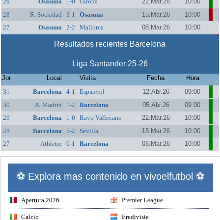
29
Osasuna
1-0
Girona
22.Mar.26
10:00
28
R. Sociedad
3-1
Osasuna
15.Mar.26
10:00
27
Osasuna
2-2
Mallorca
08.Mar.26
10:00
Resultados recientes Barcelona
Liga Santander 25-26
Jor
Local
Visita
Fecha
Hora
31
Barcelona
4-1
Espanyol
12.Abr.26
09:00
30
A. Madrid
1-2
Barcelona
05.Abr.26
09:00
29
Barcelona
1-0
Rayo Vallecano
22.Mar.26
10:00
28
Barcelona
5-2
Sevilla
15.Mar.26
10:00
27
Athletic
0-1
Barcelona
08.Mar.26
10:00
⚽ Explora mas contenido en vivoelfutbol ⚽
Apertura 2026
Premier League
Calcio
Eredivisie