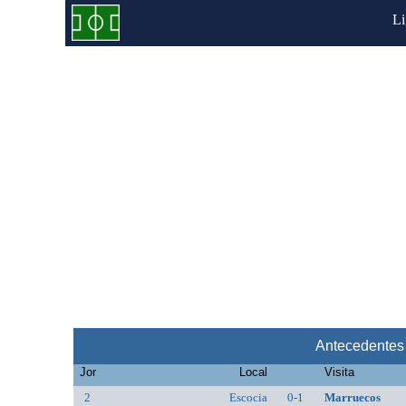
L
Antecedentes
Jor
Local
Visita
2
Escocia
0-1
Marruecos