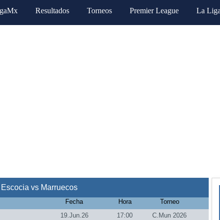
igaMx
Resultados
Torneos
Premier League
La Lig
 Escocia vs Marruecos
Fecha
Hora
Torneo
19.Jun.26
17:00
C.Mun 2026