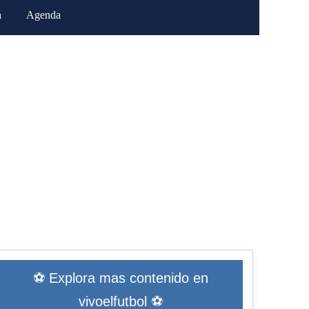
a
Agenda
⚽ Explora mas contenido en
vivoelfutbol ⚽