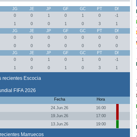
J
JG
JE
JP
GF
GC
PT
Df
0
0
1
0
1
0
-1
1
0
0
1
0
3
1
J
JG
JE
JP
GF
GC
PT
Df
0
0
0
0
0
0
0
0
0
0
0
0
0
0
J
JG
JE
JP
GF
GC
PT
Df
0
0
1
0
1
0
-1
1
0
0
1
0
3
1
 recientes Escocia
ndial FIFA 2026
Fecha
Hora
24.Jun.26
16:00
19.Jun.26
17:00
13.Jun.26
19:00
recientes Marruecos