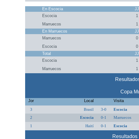
En Escocia
J
Escocia
1
Marruecos
1
En Marruecos
J
Marruecos
0
Escocia
0
Total
J
Escocia
1
Marruecos
1
Resultados
Copa Mu
Jor
Local
Visita
3
Brasil
3-0
Escocia
2
Escocia
0-1
Marruecos
1
Haití
0-1
Escocia
Resultados 