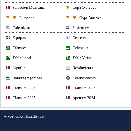
Seleccion Mexicana
Copa Oro 2025
Eurocopa
Copa America
Calendario
Posiciones
Equipos
Descenso
Ofensiva
Defensiva
Tabla Local
Tabla Visita
Liguilla
Rendimiento
Ranking x jornada
Colaboradores
Clausura 2026
Clausura 2025
Clausura 2025
Apertura 2024
Vivoelfutbol,
Estadisticas