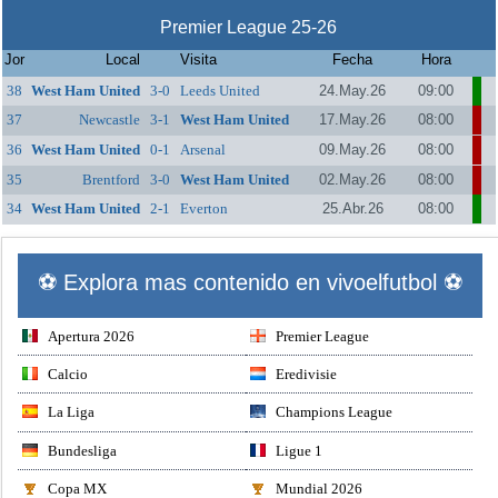
Premier League 25-26
Jor
Local
Visita
Fecha
Hora
38
West Ham United
3-0
Leeds United
24.May.26
09:00
37
Newcastle
3-1
West Ham United
17.May.26
08:00
36
West Ham United
0-1
Arsenal
09.May.26
08:00
35
Brentford
3-0
West Ham United
02.May.26
08:00
34
West Ham United
2-1
Everton
25.Abr.26
08:00
⚽ Explora mas contenido en vivoelfutbol ⚽
Apertura 2026
Premier League
Calcio
Eredivisie
La Liga
Champions League
Bundesliga
Ligue 1
Copa MX
Mundial 2026