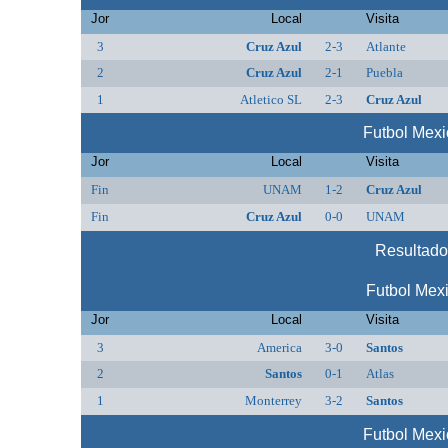
Jor
Local
Visita
3
Cruz Azul
2-3
Atlante
2
Cruz Azul
2-1
Puebla
1
Atletico SL
2-3
Cruz Azul
Futbol Mex
Jor
Local
Visita
Fin
UNAM
1-2
Cruz Azul
Fin
Cruz Azul
0-0
UNAM
Resultado
Futbol Mex
Jor
Local
Visita
3
America
3-0
Santos
2
Santos
0-1
Atlas
1
Monterrey
3-2
Santos
Futbol Mex