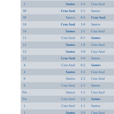
2
Santos
3-2
Cruz Azul
SF
Cruz Azul
2-1
Santos
SF
Santos
0-3
Cruz Azul
16
Cruz Azul
1-0
Santos
16
Santos
2-1
Cruz Azul
11
Cruz Azul
0-1
Santos
11
Santos
1-0
Cruz Azul
12
Santos
3-0
Cruz Azul
12
Cruz Azul
3-0
Santos
4
Cruz Azul
0-2
Santos
4
Santos
3-2
Cruz Azul
9
Santos
2-2
Cruz Azul
9
Cruz Azul
1-1
Santos
Fin
Santos
1-1
Cruz Azul
Fin
Cruz Azul
1-2
Santos
1
Cruz Azul
1-1
Santos
1
Santos
2-0
Cruz Azul