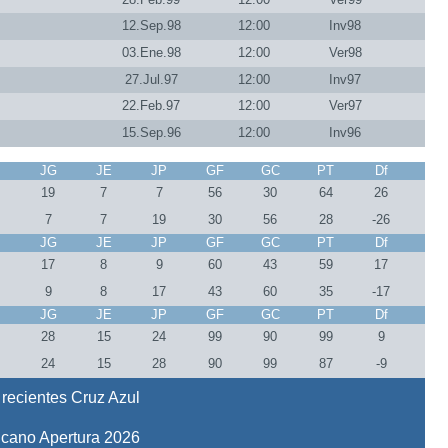
12.Sep.98
12:00
Inv98
03.Ene.98
12:00
Ver98
27.Jul.97
12:00
Inv97
22.Feb.97
12:00
Ver97
15.Sep.96
12:00
Inv96
J
JG
JE
JP
GF
GC
PT
Df
3
19
7
7
56
30
64
26
3
7
7
19
30
56
28
-26
J
JG
JE
JP
GF
GC
PT
Df
4
17
8
9
60
43
59
17
4
9
8
17
43
60
35
-17
J
JG
JE
JP
GF
GC
PT
Df
7
28
15
24
99
90
99
9
7
24
15
28
90
99
87
-9
recientes Cruz Azul
icano Apertura 2026