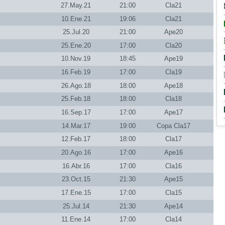
27.May.21
21:00
Cla21
10.Ene.21
19:06
Cla21
25.Jul.20
21:00
Ape20
25.Ene.20
17:00
Cla20
10.Nov.19
18:45
Ape19
16.Feb.19
17:00
Cla19
26.Ago.18
18:00
Ape18
25.Feb.18
18:00
Cla18
16.Sep.17
17:00
Ape17
14.Mar.17
19:00
Copa Cla17
12.Feb.17
18:00
Cla17
20.Ago.16
17:00
Ape16
16.Abr.16
17:00
Cla16
23.Oct.15
21:30
Ape15
17.Ene.15
17:00
Cla15
25.Jul.14
21:30
Ape14
11.Ene.14
17:00
Cla14