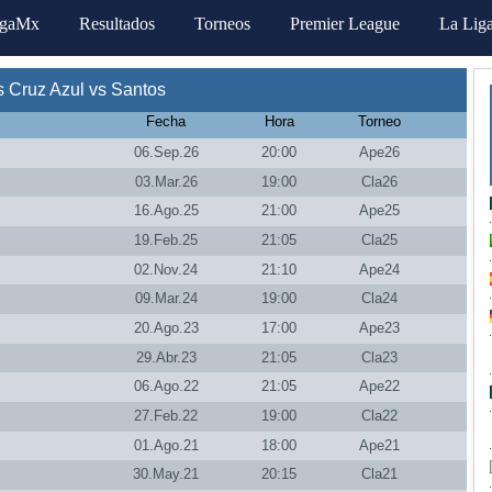
igaMx
Resultados
Torneos
Premier League
La Lig
 Cruz Azul vs Santos
Fecha
Hora
Torneo
06.Sep.26
20:00
Ape26
03.Mar.26
19:00
Cla26
16.Ago.25
21:00
Ape25
19.Feb.25
21:05
Cla25
02.Nov.24
21:10
Ape24
09.Mar.24
19:00
Cla24
20.Ago.23
17:00
Ape23
29.Abr.23
21:05
Cla23
06.Ago.22
21:05
Ape22
27.Feb.22
19:00
Cla22
01.Ago.21
18:00
Ape21
30.May.21
20:15
Cla21