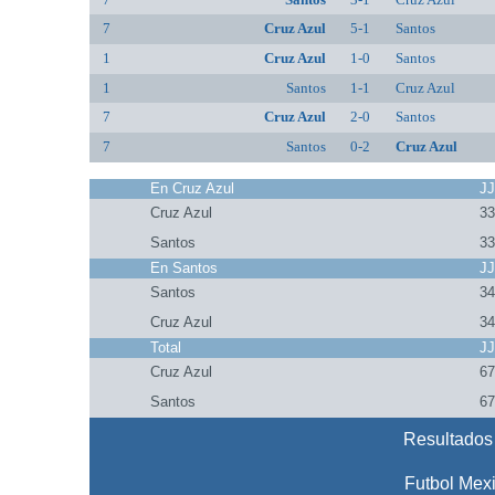
7
Cruz Azul
5-1
Santos
1
Cruz Azul
1-0
Santos
1
Santos
1-1
Cruz Azul
7
Cruz Azul
2-0
Santos
7
Santos
0-2
Cruz Azul
En Cruz Azul
J
Cruz Azul
3
Santos
3
En Santos
J
Santos
3
Cruz Azul
3
Total
J
Cruz Azul
6
Santos
6
Resultados 
Futbol Mex