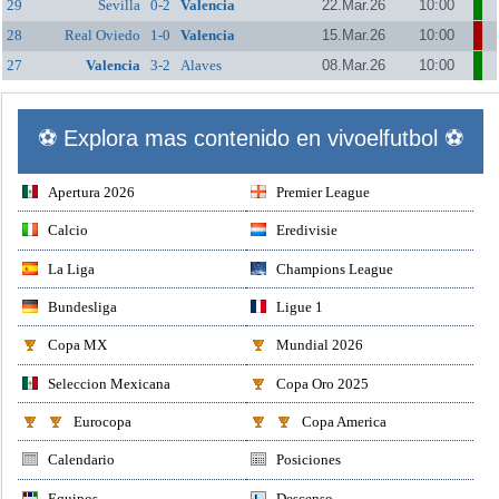
29
Sevilla
0-2
Valencia
22.Mar.26
10:00
28
Real Oviedo
1-0
Valencia
15.Mar.26
10:00
27
Valencia
3-2
Alaves
08.Mar.26
10:00
⚽ Explora mas contenido en vivoelfutbol ⚽
Apertura 2026
Premier League
Calcio
Eredivisie
La Liga
Champions League
Bundesliga
Ligue 1
Copa MX
Mundial 2026
Seleccion Mexicana
Copa Oro 2025
Eurocopa
Copa America
Calendario
Posiciones
Equipos
Descenso