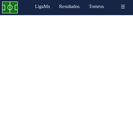
LigaMx
Resultados
Torneos
☰