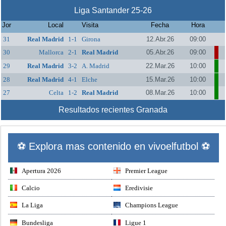
Liga Santander 25-26
Jor
Local
Visita
Fecha
Hora
31
Real Madrid
1-1
Girona
12.Abr.26
09:00
30
Mallorca
2-1
Real Madrid
05.Abr.26
09:00
29
Real Madrid
3-2
A. Madrid
22.Mar.26
10:00
28
Real Madrid
4-1
Elche
15.Mar.26
10:00
27
Celta
1-2
Real Madrid
08.Mar.26
10:00
Resultados recientes Granada
⚽ Explora mas contenido en vivoelfutbol ⚽
Apertura 2026
Premier League
Calcio
Eredivisie
La Liga
Champions League
Bundesliga
Ligue 1