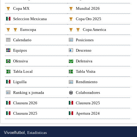
Copa MX
Mundial 2026
Seleccion Mexicana
Copa Oro 2025
Eurocopa
Copa America
Calendario
Posiciones
Equipos
Descenso
Ofensiva
Defensiva
Tabla Local
Tabla Visita
Liguilla
Rendimiento
Ranking x jornada
Colaboradores
Clausura 2026
Clausura 2025
Clausura 2025
Apertura 2024
Vivoelfutbol,
Estadisticas