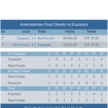
Antecedentes Real Oviedo vs Espanyol
Jor
Local
Visita
Fecha
Torneo
27
Espanyol
1-1
Real Oviedo
08.Mar.26
LFP 25-26
9
Real Oviedo
0-2
Espanyol
19.Oct.25
LFP 25-26
En Espanyol
JJ
JG
JE
JP
GF
GC
PT
Df
Espanyol
1
0
1
0
1
1
1
0
Real Oviedo
1
0
1
0
1
1
1
0
En Real Oviedo
JJ
JG
JE
JP
GF
GC
PT
Df
Real Oviedo
1
0
0
1
0
2
0
-2
Espanyol
1
1
0
0
2
0
3
2
Total
JJ
JG
JE
JP
GF
GC
PT
Df
Espanyol
2
1
1
0
3
1
4
2
Real Oviedo
2
0
1
1
1
3
1
-2