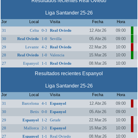
Resultados recientes Real Oviedo
Liga Santander 25-26
Jor
Local
Visita
Fecha
Hora
31
Celta
0-3
Real Oviedo
12.Abr.26
09:00
30
Real Oviedo
1-0
Sevilla
05.Abr.26
09:00
29
Levante
4-2
Real Oviedo
22.Mar.26
10:00
28
Real Oviedo
1-0
Valencia
15.Mar.26
10:00
27
Espanyol
1-1
Real Oviedo
08.Mar.26
10:00
Resultados recientes Espanyol
Liga Santander 25-26
Jor
Local
Visita
Fecha
Hora
31
Barcelona
4-1
Espanyol
12.Abr.26
09:00
30
Betis
0-0
Espanyol
05.Abr.26
09:00
29
Espanyol
1-2
Getafe
22.Mar.26
10:00
28
Mallorca
2-1
Espanyol
15.Mar.26
10:00
27
Espanyol
1-1
Real Oviedo
08.Mar.26
10:00