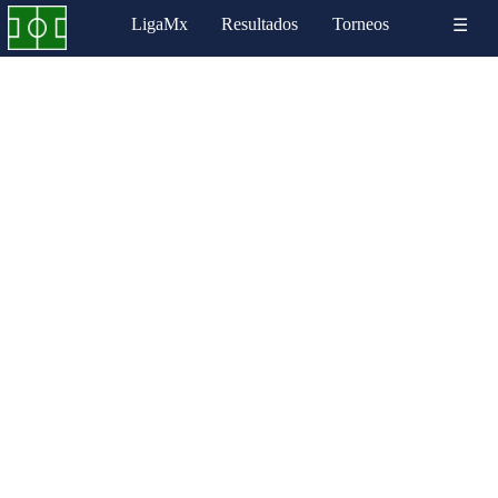
LigaMx
Resultados
Torneos
☰