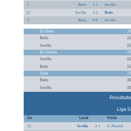
1
Betis
1-1
Sevilla
22
Sevilla
1-2
Betis
3
Betis
0-0
Sevilla
En Betis
J
Betis
1
Sevilla
1
En Sevilla
J
Sevilla
1
Betis
1
Total
J
Betis
3
Sevilla
3
Resultados
Liga S
Jor
Local
Visita
31
Sevilla
2-1
A. Madrid