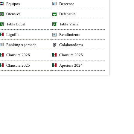
Equipos
Descenso
Ofensiva
Defensiva
Tabla Local
Tabla Visita
Liguilla
Rendimiento
Ranking x jornada
Colaboradores
Clausura 2026
Clausura 2025
Clausura 2025
Apertura 2024