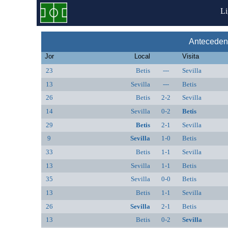
L
Antecedent
Jor
Local
Visita
23
Betis
---
Sevilla
13
Sevilla
---
Betis
26
Betis
2-2
Sevilla
14
Sevilla
0-2
Betis
29
Betis
2-1
Sevilla
9
Sevilla
1-0
Betis
33
Betis
1-1
Sevilla
13
Sevilla
1-1
Betis
35
Sevilla
0-0
Betis
13
Betis
1-1
Sevilla
26
Sevilla
2-1
Betis
13
Betis
0-2
Sevilla