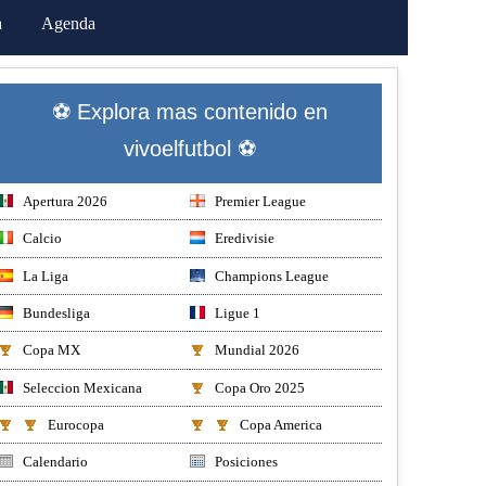
a
Agenda
⚽ Explora mas contenido en
vivoelfutbol ⚽
Apertura 2026
Premier League
Calcio
Eredivisie
La Liga
Champions League
Bundesliga
Ligue 1
Copa MX
Mundial 2026
Seleccion Mexicana
Copa Oro 2025
Eurocopa
Copa America
Calendario
Posiciones