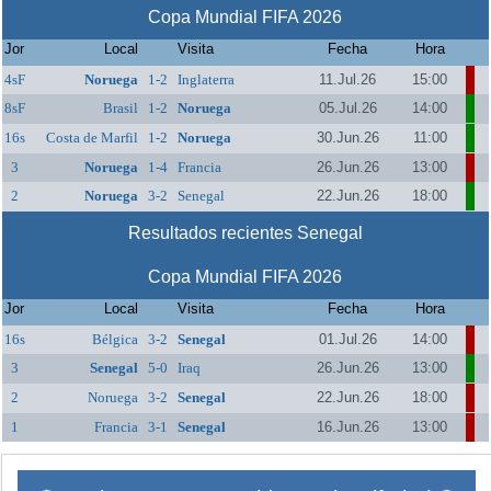
Copa Mundial FIFA 2026
Jor
Local
Visita
Fecha
Hora
4sF
Noruega
1-2
Inglaterra
11.Jul.26
15:00
8sF
Brasil
1-2
Noruega
05.Jul.26
14:00
16s
Costa de Marfil
1-2
Noruega
30.Jun.26
11:00
3
Noruega
1-4
Francia
26.Jun.26
13:00
2
Noruega
3-2
Senegal
22.Jun.26
18:00
Resultados recientes Senegal
Copa Mundial FIFA 2026
Jor
Local
Visita
Fecha
Hora
16s
Bélgica
3-2
Senegal
01.Jul.26
14:00
3
Senegal
5-0
Iraq
26.Jun.26
13:00
2
Noruega
3-2
Senegal
22.Jun.26
18:00
1
Francia
3-1
Senegal
16.Jun.26
13:00