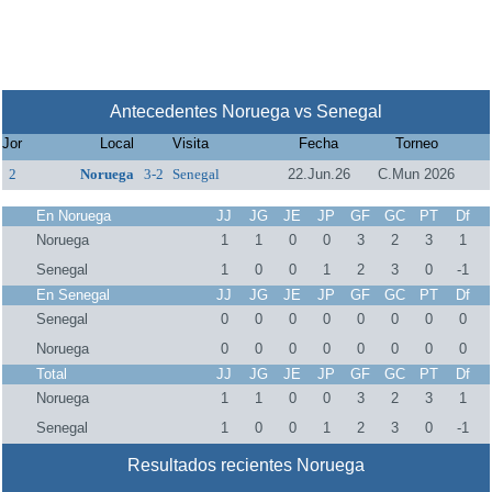
Antecedentes Noruega vs Senegal
Jor
Local
Visita
Fecha
Torneo
2
Noruega
3-2
Senegal
22.Jun.26
C.Mun 2026
En Noruega
JJ
JG
JE
JP
GF
GC
PT
Df
Noruega
1
1
0
0
3
2
3
1
Senegal
1
0
0
1
2
3
0
-1
En Senegal
JJ
JG
JE
JP
GF
GC
PT
Df
Senegal
0
0
0
0
0
0
0
0
Noruega
0
0
0
0
0
0
0
0
Total
JJ
JG
JE
JP
GF
GC
PT
Df
Noruega
1
1
0
0
3
2
3
1
Senegal
1
0
0
1
2
3
0
-1
Resultados recientes Noruega