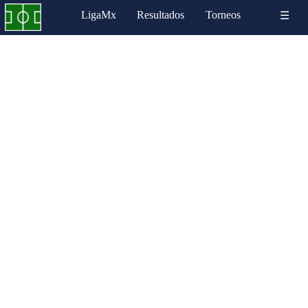
LigaMx
Resultados
Torneos
☰