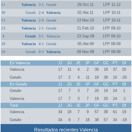
11
Valencia
3-1
Getafe
29.Oct.11
LFP 11-12
30
Getafe
2-4
Valencia
02.Abr.11
LFP 10-11
11
Valencia
2-0
Getafe
13.Nov.10
LFP 10-11
23
Valencia
2-1
Getafe
21.Feb.10
LFP 09-10
4
Getafe
3-1
Valencia
23.Sep.09
LFP 09-10
29
Valencia
4-1
Getafe
05.Abr.09
LFP 08-09
10
Getafe
0-3
Valencia
09.Nov.08
LFP 08-09
En Valencia
JJ
JG
JE
JP
GF
GC
PT
Df
Valencia
17
11
4
2
38
18
37
20
Getafe
17
2
4
11
18
38
10
-20
En Getafe
JJ
JG
JE
JP
GF
GC
PT
Df
Getafe
17
7
3
7
20
19
24
1
Valencia
17
7
3
7
19
20
24
-1
Total
JJ
JG
JE
JP
GF
GC
PT
Df
Valencia
34
18
7
9
57
38
61
19
Getafe
34
9
7
18
38
57
34
-19
Resultados recientes Valencia