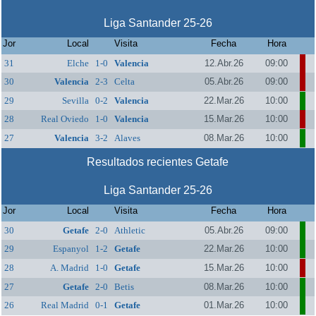
Liga Santander 25-26
Jor
Local
Visita
Fecha
Hora
31
Elche
1-0
Valencia
12.Abr.26
09:00
30
Valencia
2-3
Celta
05.Abr.26
09:00
29
Sevilla
0-2
Valencia
22.Mar.26
10:00
28
Real Oviedo
1-0
Valencia
15.Mar.26
10:00
27
Valencia
3-2
Alaves
08.Mar.26
10:00
Resultados recientes Getafe
Liga Santander 25-26
Jor
Local
Visita
Fecha
Hora
30
Getafe
2-0
Athletic
05.Abr.26
09:00
29
Espanyol
1-2
Getafe
22.Mar.26
10:00
28
A. Madrid
1-0
Getafe
15.Mar.26
10:00
27
Getafe
2-0
Betis
08.Mar.26
10:00
26
Real Madrid
0-1
Getafe
01.Mar.26
10:00