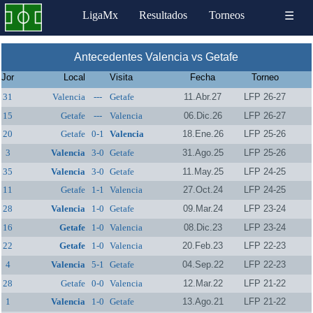
LigaMx
Resultados
Torneos
☰
Antecedentes Valencia vs Getafe
Jor
Local
Visita
Fecha
Torneo
31
Valencia
---
Getafe
11.Abr.27
LFP 26-27
15
Getafe
---
Valencia
06.Dic.26
LFP 26-27
20
Getafe
0-1
Valencia
18.Ene.26
LFP 25-26
3
Valencia
3-0
Getafe
31.Ago.25
LFP 25-26
35
Valencia
3-0
Getafe
11.May.25
LFP 24-25
11
Getafe
1-1
Valencia
27.Oct.24
LFP 24-25
28
Valencia
1-0
Getafe
09.Mar.24
LFP 23-24
16
Getafe
1-0
Valencia
08.Dic.23
LFP 23-24
22
Getafe
1-0
Valencia
20.Feb.23
LFP 22-23
4
Valencia
5-1
Getafe
04.Sep.22
LFP 22-23
28
Getafe
0-0
Valencia
12.Mar.22
LFP 21-22
1
Valencia
1-0
Getafe
13.Ago.21
LFP 21-22