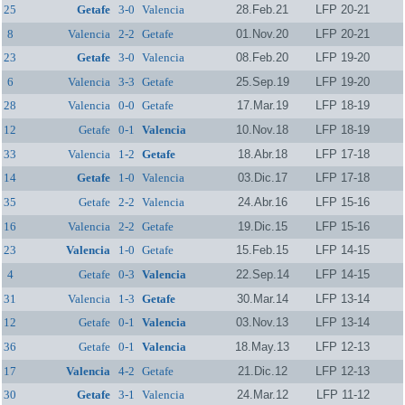
25
Getafe
3-0
Valencia
28.Feb.21
LFP 20-21
8
Valencia
2-2
Getafe
01.Nov.20
LFP 20-21
23
Getafe
3-0
Valencia
08.Feb.20
LFP 19-20
6
Valencia
3-3
Getafe
25.Sep.19
LFP 19-20
28
Valencia
0-0
Getafe
17.Mar.19
LFP 18-19
12
Getafe
0-1
Valencia
10.Nov.18
LFP 18-19
33
Valencia
1-2
Getafe
18.Abr.18
LFP 17-18
14
Getafe
1-0
Valencia
03.Dic.17
LFP 17-18
35
Getafe
2-2
Valencia
24.Abr.16
LFP 15-16
16
Valencia
2-2
Getafe
19.Dic.15
LFP 15-16
23
Valencia
1-0
Getafe
15.Feb.15
LFP 14-15
4
Getafe
0-3
Valencia
22.Sep.14
LFP 14-15
31
Valencia
1-3
Getafe
30.Mar.14
LFP 13-14
12
Getafe
0-1
Valencia
03.Nov.13
LFP 13-14
36
Getafe
0-1
Valencia
18.May.13
LFP 12-13
17
Valencia
4-2
Getafe
21.Dic.12
LFP 12-13
30
Getafe
3-1
Valencia
24.Mar.12
LFP 11-12